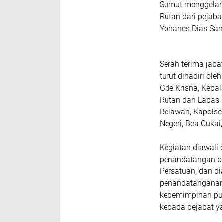
Sumut menggelar 
Rutan dari pejab
Yohanes Dias San
Serah terima jaba
turut dihadiri o
Gde Krisna, Kepal
Rutan dan Lapas M
Belawan, Kapolse
Negeri, Bea Cukai
Kegiatan diawali
penandatangan be
Persatuan, dan di
penandatanganan 
kepemimpinan pun
kepada pejabat y