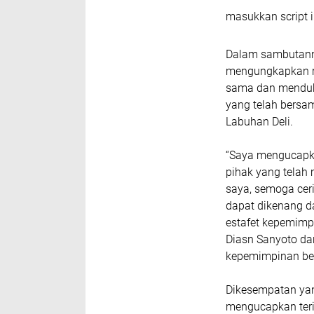
masukkan script i
Dalam sambutanny
mengungkapkan ra
sama dan menduku
yang telah bersa
Labuhan Deli.
“Saya mengucapk
pihak yang tela
saya, semoga cer
dapat dikenang d
estafet kepemimp
Diasn Sanyoto da
kepemimpinan bel
Dikesempatan yan
mengucapkan teri