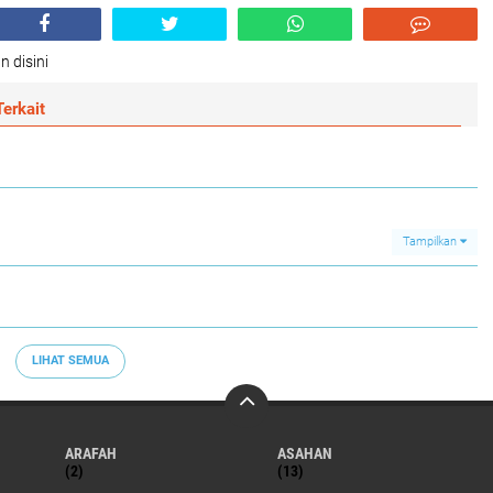
n disini
erkait
Tampilkan
LIHAT SEMUA
ARAFAH
ASAHAN
(2)
(13)