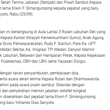
Serah Terima Jabatan (Sertijab) dan Pisah Sambut Kepala
at lama Erwin F. Simangunsong kepada pejabat yang baru
yoto, Rabu (25/09).
tan ini berlangsung di Aula Lantai 3 Rutan Labuhan Deli yang
leh Kepala Kantor Wilayah Kemenkumham Sumut, Anak Agung
a Divisi Pemasyarakatan, Rudy F. Sianturi, Para Ka. UPT
edan Sekitar, Ka. Imigrasi TPI Medan, Danyon Marinir
k Labuhan, Belawan dan Hamparan Perak, Kepala Kejaksaan
, Puskesmas, OBH dan LBH, serta Yayasan Dizigui.
 dengan tarian penyambutan, pembacaan doa,
rita acara serah terima Kepala Rutan dan Dharmawanita
akhiri pada acara pisah sambut. Ditandai dengan
dan penyerahan memori jabatan, estafet tongkat
 diserahkan dari pejabat lama Erwin F. Simangunsong
ang baru Yohanes Dias Sanyoto.