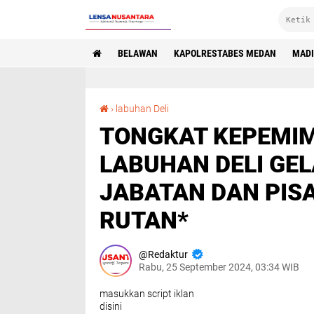
BELAWAN
KAPOLRESTABES MEDAN
MAD
TONGKAT KEPEMIMPINAN BERGANTI, RUTAN LABUHAN DELI GELAR SERAH TERIMA JABATAN DAN PISAH SAMBUT KEPALA RUTAN*
›
labuhan Deli
TONGKAT KEPEMIM
LABUHAN DELI GE
JABATAN DAN PIS
RUTAN*
Redaktur
Rabu, 25 September 2024, 03:34 WIB
masukkan script iklan
disini