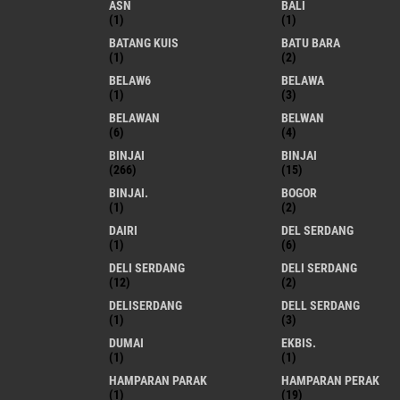
ASN
BALI
(1)
(1)
BATANG KUIS
BATU BARA
(1)
(2)
BELAW6
BELAWA
(1)
(3)
BELAWAN
BELWAN
(6)
(4)
BINJAI
BINJAI
(266)
(15)
BINJAI.
BOGOR
(1)
(2)
DAIRI
DEL SERDANG
(1)
(6)
DELI SERDANG
DELI SERDANG
(12)
(2)
DELISERDANG
DELL SERDANG
(1)
(3)
DUMAI
EKBIS.
(1)
(1)
HAMPARAN PARAK
HAMPARAN PERAK
(1)
(19)