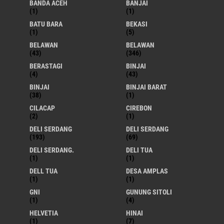
BANDA ACEH
BANJAI
(1)
(1)
BATU BARA
BEKASI
(1)
(5)
BELAWAN
BELAWAN
(43)
(346)
BERASTAGI
BINJAI
(4)
(43)
BINJAI
BINJAI BARAT
(38)
(1)
CILACAP
CIREBON
(2)
(1)
DELI SERDANG
DELI SERDANG
(193)
(69)
DELI SERDANG.
DELI TUA
(1)
(1)
DELL TUA
DESA AMPLAS
(1)
(1)
GNI
GUNUNG SITOLI
(1)
(4)
HELVETIA
HINAI
(1)
(7)