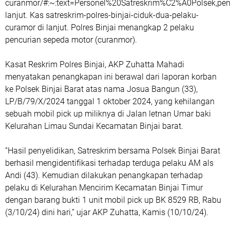
curanmor/#:~:text=Personel%20Satreskrim%C2%A0Polsek,pen
lanjut. Kas satreskrim-polres-binjai-ciduk-dua-pelaku-
curamor di lanjut. Polres Binjai menangkap 2 pelaku
pencurian sepeda motor (curanmor).
Kasat Reskrim Polres Binjai, AKP Zuhatta Mahadi
menyatakan penangkapan ini berawal dari laporan korban
ke Polsek Binjai Barat atas nama Josua Bangun (33),
LP/B/79/X/2024 tanggal 1 oktober 2024, yang kehilangan
sebuah mobil pick up miliknya di Jalan letnan Umar baki
Kelurahan Limau Sundai Kecamatan Binjai barat.
“Hasil penyelidikan, Satreskrim bersama Polsek Binjai Barat
berhasil mengidentifikasi terhadap terduga pelaku AM als
Andi (43). Kemudian dilakukan penangkapan terhadap
pelaku di Kelurahan Mencirim Kecamatan Binjai Timur
dengan barang bukti 1 unit mobil pick up BK 8529 RB, Rabu
(3/10/24) dini hari,” ujar AKP Zuhatta, Kamis (10/10/24).