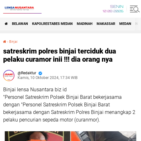
SENIN
10 08 2026
BELAWAN
KAPOLRESTABES MEDAN
MADINAH
MAKASSAR
MEDAN
NA
›
Binjai
satreskrim polres binjai terciduk dua pelaku curamor inii !!! dia orang nya
satreskrim polres binjai terciduk dua
pelaku curamor inii !!! dia orang nya
Redaktur
Kamis, 10 Oktober 2024, 17:34 WIB
Binjai lensa Nusantara biz id
"Personel Satreskrim Polsek Binjai Barat bekerjasama
dengan "Personel Satreskrim Polsek Binjai Barat
bekerjasama dengan Satreskrim Polres Binjai menangkap 2
pelaku pencurian sepeda motor (curanmor).