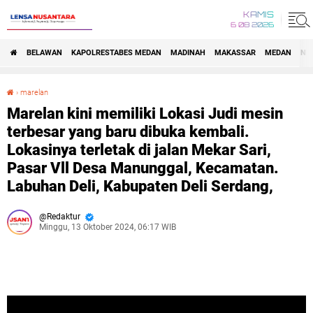
KAMIS
6 08 2026
BELAWAN
KAPOLRESTABES MEDAN
MADINAH
MAKASSAR
MEDAN
NA
›
marelan
Marelan kini memiliki Lokasi Judi mesin terbesar yang baru dibuka kembali. Lokasinya terletak di jalan Mekar Sari, Pasar Vll Desa Manunggal, Kecamatan. Labuhan Deli, Kabupaten Deli Serdang,
Marelan kini memiliki Lokasi Judi mesin
terbesar yang baru dibuka kembali.
Lokasinya terletak di jalan Mekar Sari,
Pasar Vll Desa Manunggal, Kecamatan.
Labuhan Deli, Kabupaten Deli Serdang,
Redaktur
Minggu, 13 Oktober 2024, 06:17 WIB