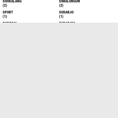
SIDIKALANG
SIMALUNGUN
(2)
(2)
SPORT
SUDARJO
(1)
(1)
SUNGGAL
SURABAYA
(6)
(1)
TAKENGON
TANAH DATAR
(4)
(1)
TANAH KARO
TANAH KARO
(17)
(1)
TANAH KARO
TANAH SERIBU
(1)
(1)
TANJUNG BALAI
TANJUNG BALAI
(6)
(1)
TANJUNG BALAI ASAHAN
TANJUNG BALAI ASAHAN
(7)
(13)
TANJUNG MORAWA
TANJUNG MORAWA
(10)
(15)
TANJUNG PINANG
TANJUNG PURA
(1)
(5)
TANJUNG PURA
TANJUNG PURA
(9)
(2)