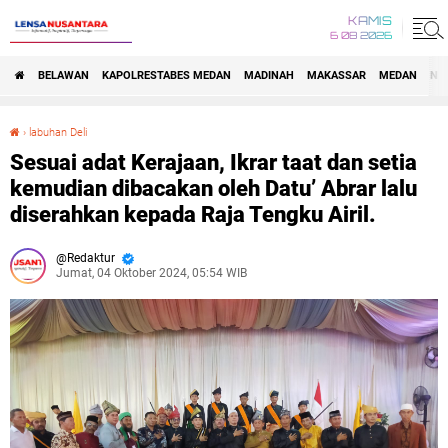
KAMIS
6 08 2026
BELAWAN
KAPOLRESTABES MEDAN
MADINAH
MAKASSAR
MEDAN
NA
›
labuhan Deli
Sesuai adat Kerajaan, Ikrar taat dan setia kemudian dibacakan oleh Datu’ Abrar lalu diserahkan kepada Raja Tengku Airil.
Sesuai adat Kerajaan, Ikrar taat dan setia
kemudian dibacakan oleh Datu’ Abrar lalu
diserahkan kepada Raja Tengku Airil.
Redaktur
Jumat, 04 Oktober 2024, 05:54 WIB