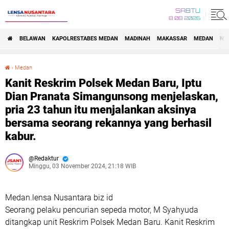
SABTU
8 08 2026
BELAWAN
KAPOLRESTABES MEDAN
MADINAH
MAKASSAR
MEDAN
NA
›
Medan
Kanit Reskrim Polsek Medan Baru, Iptu Dian Pranata Simangunsong menjelaskan, pria 23 tahun itu menjalankan aksinya bersama seorang rekannya yang berhasil kabur.
Kanit Reskrim Polsek Medan Baru, Iptu
Dian Pranata Simangunsong menjelaskan,
pria 23 tahun itu menjalankan aksinya
bersama seorang rekannya yang berhasil
kabur.
Redaktur
Minggu, 03 November 2024, 21:18 WIB
Medan.lensa Nusantara biz id
Seorang pelaku pencurian sepeda motor, M Syahyuda
ditangkap unit Reskrim Polsek Medan Baru. Kanit Reskrim