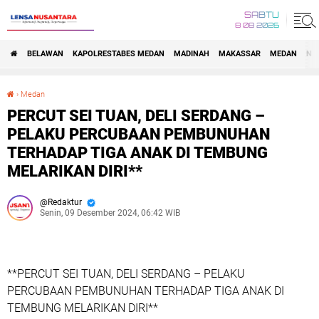
SABTU
8 08 2026
BELAWAN
KAPOLRESTABES MEDAN
MADINAH
MAKASSAR
MEDAN
NA
›
Medan
PERCUT SEI TUAN, DELI SERDANG – PELAKU PERCUBAAN PEMBUNUHAN TERHADAP TIGA ANAK DI TEMBUNG MELARIKAN DIRI**
PERCUT SEI TUAN, DELI SERDANG –
PELAKU PERCUBAAN PEMBUNUHAN
TERHADAP TIGA ANAK DI TEMBUNG
MELARIKAN DIRI**
Redaktur
Senin, 09 Desember 2024, 06:42 WIB
**PERCUT SEI TUAN, DELI SERDANG – PELAKU
PERCUBAAN PEMBUNUHAN TERHADAP TIGA ANAK DI
TEMBUNG MELARIKAN DIRI**