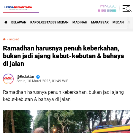
MINGGU
9 08 2026
BELAWAN
KAPOLRESTABES MEDAN
MADINAH
MAKASSAR
MEDAN
NA
›
langkat
Ramadhan harusnya penuh keberkahan, bukan jadi ajang kebut-kebutan & bahaya di jalan
Ramadhan harusnya penuh keberkahan,
bukan jadi ajang kebut-kebutan & bahaya
di jalan
Redaktur
Senin, 10 Maret 2025, 01:49 WIB
Ramadhan harusnya penuh keberkahan, bukan jadi ajang
kebut-kebutan & bahaya di jalan