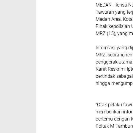
MEDAN –lensa Nu
Tawuran yang terj
Medan Area, Kota
Pihak kepolisian 
MRZ (15), yang m
Informasi yang di
MRZ, seorang rem
penggerak utama
Kanit Reskrim, 
bertindak sebaga
hingga mengumpu
“Otak pelaku taw
memberikan infor
bertemu dengan k
Poltak M Tambun