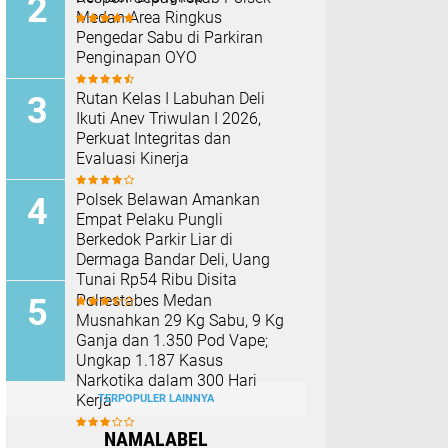
Medan Area Ringkus
Pengedar Sabu di Parkiran
Penginapan OYO
Rutan Kelas I Labuhan Deli
Ikuti Anev Triwulan I 2026,
Perkuat Integritas dan
Evaluasi Kinerja
Polsek Belawan Amankan
Empat Pelaku Pungli
Berkedok Parkir Liar di
Dermaga Bandar Deli, Uang
Tunai Rp54 Ribu Disita
Polrestabes Medan
Musnahkan 29 Kg Sabu, 9 Kg
Ganja dan 1.350 Pod Vape;
Ungkap 1.187 Kasus
Narkotika dalam 300 Hari
Kerja
TERPOPULER LAINNYA
NAMALABEL