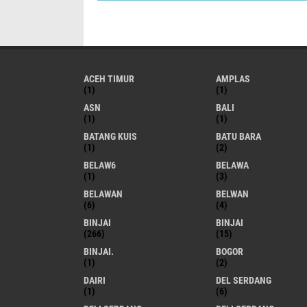
ACEH TIMUR
AMPLAS
(1)
(1)
ASN
BALI
(1)
(1)
BATANG KUIS
BATU BARA
(1)
(2)
BELAW6
BELAWA
(1)
(3)
BELAWAN
BELWAN
(6)
(4)
BINJAI
BINJAI
(266)
(15)
BINJAI.
BOGOR
(1)
(2)
DAIRI
DEL SERDANG
(1)
(6)