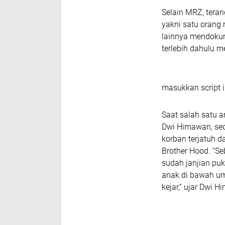
Selain MRZ, tera
yakni satu orang
lainnya mendokum
terlebih dahulu m
masukkan script i
Saat salah satu a
Dwi Himawan, se
korban terjatuh d
Brother Hood. “S
sudah janjian puk
anak di bawah um
kejar,” ujar Dwi 