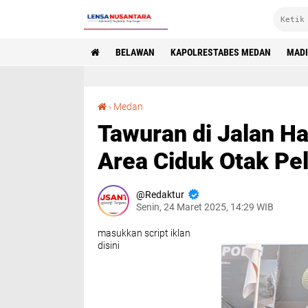
BELAWAN
KAPOLRESTABES MEDAN
MAD
Tawuran di Jalan Halat Dinihari, Polsek Medan Area Ciduk Otak Pelaku inilah orang nya!!
›
Medan
Tawuran di Jalan Ha
Area Ciduk Otak Pel
Redaktur
Senin, 24 Maret 2025, 14:29 WIB
masukkan script iklan
disini