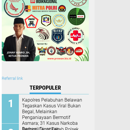
Referral link
TERPOPULER
Kapolres Pelabuhan Belawan
Tegaskan Kasus Viral Bukan
Begal, Melainkan
Penganiayaan Bermotif
Asmara; 31 Kasus Narkoba
Berhasil Diungkap
Respon Cepat,Tekab Polsek