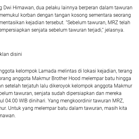
ng Dwi Himawan, dua pelaku lainnya berperan dalam tawuran
 memukul korban dengan tangan kosong sementara seorang
entasikan kejadian tersebut. “Sebelum tawuran, MRZ telah
empersiapkan senjata sebelum tawuran terjadi,” jelasnya.
klan disini
nggota kelompok Lamada melintas di lokasi kejadian, terang
orang anggota Makmur Brother Hood melempar batu hingga
an setelah terjatuh lalu dikeroyok kelompok anggota Makmur
ebelum tawuran, senjata sudah dipersiapkan dan mereka
ul 04.00 WIB dinihari. Yang mengkoordinir tawuran MRZ,
ur. Untuk yang melempar batu dalam tawuran, masih kita
Himawan.