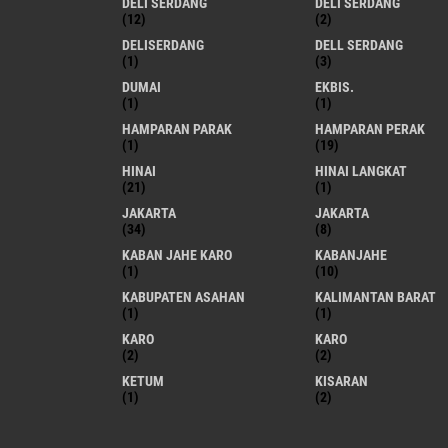
DELI SERDANG
DELI SERDANG
(12)
(2)
DELISERDANG
DELL SERDANG
(1)
(3)
DUMAI
EKBIS.
(1)
(1)
HAMPARAN PARAK
HAMPARAN PERAK
(1)
(19)
HINAI
HINAI LANGKAT
(21)
(1)
JAKARTA
JAKARTA
(34)
(8)
KABAN JAHE KARO
KABANJAHE
(1)
(10)
KABUPATEN ASAHAN
KALIMANTAN BARAT
(1)
(1)
KARO
KARO
(2)
(2)
KETUM
KISARAN
(1)
(2)