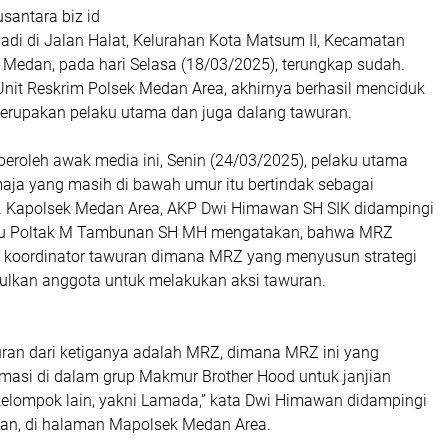
santara biz id
adi di Jalan Halat, Kelurahan Kota Matsum II, Kecamatan
 Medan, pada hari Selasa (18/03/2025), terungkap sudah.
Unit Reskrim Polsek Medan Area, akhirnya berhasil menciduk
erupakan pelaku utama dan juga dalang tawuran.
peroleh awak media ini, Senin (24/03/2025), pelaku utama
aja yang masih di bawah umur itu bertindak sebagai
. Kapolsek Medan Area, AKP Dwi Himawan SH SIK didampingi
Iptu Poltak M Tambunan SH MH mengatakan, bahwa MRZ
i koordinator tawuran dimana MRZ yang menyusun strategi
lkan anggota untuk melakukan aksi tawuran.
uran dari ketiganya adalah MRZ, dimana MRZ ini yang
masi di dalam grup Makmur Brother Hood untuk janjian
elompok lain, yakni Lamada,” kata Dwi Himawan didampingi
an, di halaman Mapolsek Medan Area.