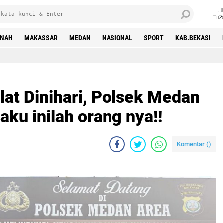
J
7 
INAH
MAKASSAR
MEDAN
NASIONAL
SPORT
KAB.BEKASI
lat Dinihari, Polsek Medan
aku inilah orang nya!!
Komentar (
)