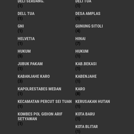
DELI SERDANG.
DELI TUA
(1)
(1)
DELL TUA
DESA AMPLAS
(1)
(1)
GNI
GUNUNG SITOLI
(1)
(4)
HELVETIA
HINAI
(1)
(7)
HUKUM
HUKUM
(5)
(1)
JUBUK PAKAM
KAB.BEKASI
(1)
(1)
KABANJAHE KARO
KABENJAHE
(3)
(1)
KAPOLRESTABES MEDAN
KARO
(1)
(8)
KECAMATAN PERCUT SEI TUAN
KERUSAKAN HUTAN
(1)
(1)
KOMBES POL GIDION ARIF
KOTA BARU
SETYAWAN
(1)
(1)
KOTA BLITAR
(1)