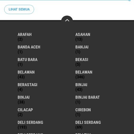
LIHAT SEMUA
ARAFAH
ASAHAN
(2)
(13)
BANDA ACEH
BANJAI
(1)
(1)
BATU BARA
BEKASI
(1)
(5)
BELAWAN
BELAWAN
(43)
(346)
BERASTAGI
BINJAI
(4)
(43)
BINJAI
BINJAI BARAT
(38)
(1)
CILACAP
CIREBON
(2)
(1)
DELI SERDANG
DELI SERDANG
(193)
(69)