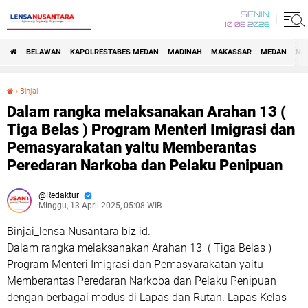
SENIN
10 08 2026
BELAWAN
KAPOLRESTABES MEDAN
MADINAH
MAKASSAR
MEDAN
NA
›
Binjai
Dalam rangka melaksanakan Arahan 13 ( Tiga Belas ) Program Menteri Imigrasi dan Pemasyarakatan yaitu Memberantas Peredaran Narkoba dan Pelaku Penipuan
Dalam rangka melaksanakan Arahan 13 (
Tiga Belas ) Program Menteri Imigrasi dan
Pemasyarakatan yaitu Memberantas
Peredaran Narkoba dan Pelaku Penipuan
Redaktur
Minggu, 13 April 2025, 05:08 WIB
Binjai_lensa Nusantara biz id.
Dalam rangka melaksanakan Arahan 13 ( Tiga Belas )
Program Menteri Imigrasi dan Pemasyarakatan yaitu
Memberantas Peredaran Narkoba dan Pelaku Penipuan
dengan berbagai modus di Lapas dan Rutan. Lapas Kelas