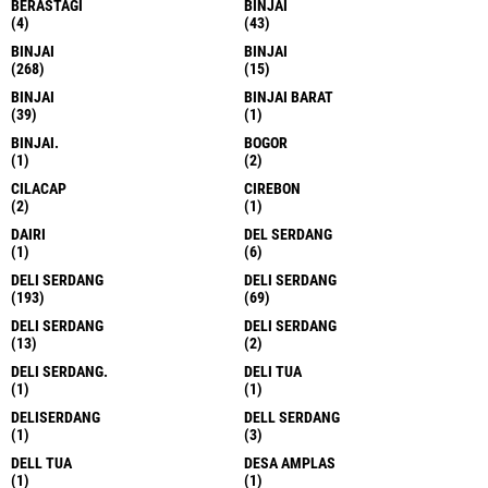
300 Hari Kerja
Sambut HUT ke-10, AMPHIBI Gelar Aksi
Penghijauan dan Edukasi Lingkungan di
SDN 013829 Aek Ledong
Jelang HUT ke-81 RI, PAC GRIB Jaya
Medan Baru Gelar Turnamen Mini
Soccer U-14, Pererat Silaturahmi dan
Jaring Bibit Muda
TERPOPULER LAINNYA
JELAJAHI
ACEH TIMUR
AMPLAS
(1)
(1)
ARAFAH
ASAHAN
(2)
(14)