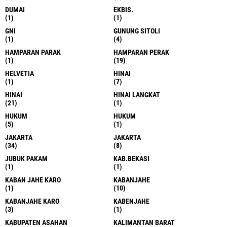
ASN
BALI
(1)
(1)
BANDA ACEH
BANJAI
(1)
(1)
BATANG KUIS
BATU BARA
(1)
(2)
BATU BARA
BEKASI
(1)
(5)
BELAW6
BELAWA
(1)
(3)
BELAWAN
BELAWAN
(43)
(347)
BELAWAN
BELWAN
(7)
(4)
BERASTAGI
BINJAI
(4)
(43)
BINJAI
BINJAI
(268)
(15)
BINJAI
BINJAI BARAT
(39)
(1)
BINJAI.
BOGOR
(1)
(2)