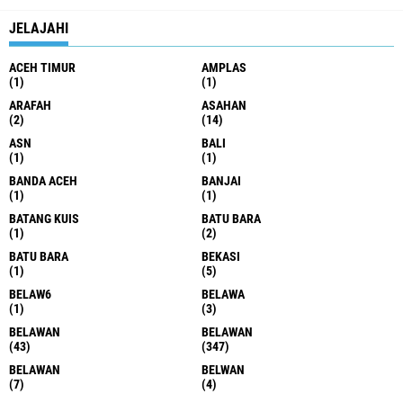
Referral link
TERPOPULER
Kapolres Pelabuhan Belawan Tegaskan
Kasus Viral Bukan Begal, Melainkan
Penganiayaan Bermotif Asmara; 31
Kasus Narkoba Berhasil Diungkap
Camat Medan Belawan Pimpin Operasi
Penertiban ODGJ dan PPKS, Wujudkan
Ketertiban dan Kepedulian Sosial
Polrestabes Medan Musnahkan 29 Kg
Sabu, 9 Kg Ganja dan 1.350 Pod Vape;
Ungkap 1.187 Kasus Narkotika dalam