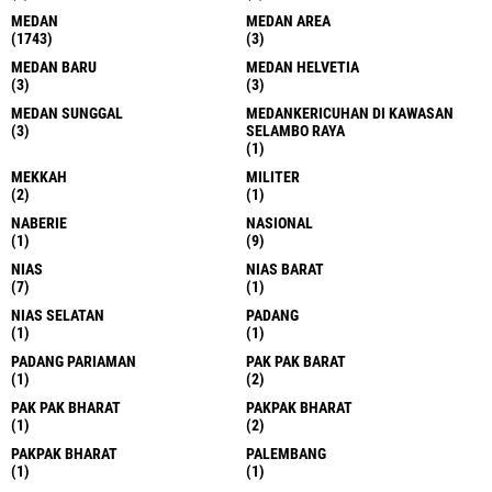
KETUM
KISARAN
(1)
(2)
KOMBES POL GIDION ARIF
KOTA BARU
SETYAWAN
(1)
(1)
KOTA BLITAR
(1)
KRIMINAL
KUALA
(1)
(3)
KUALA
KUALA
(16)
(2)
KUALA BEHE
KUALA LANGKAT
(1)
(9)
KUALA SIMPANG
LABUHAN BATU
(1)
(1)
LABUHAN DELI
LABUHAN DELI
(94)
(21)
LANGKAT
LANGKAT
(430)
(10)
LANGKATWUJUDKAN GERAKAN
LANNGKAT
KESELAMATAN BERLALU LINTAS
(1)
DENGAN RAZIA PAJAK KENDARAAN
LOKSMWA
BERMOTOR
(1)