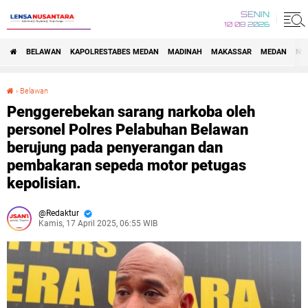
SENIN
10 08 2026
BELAWAN
KAPOLRESTABES MEDAN
MADINAH
MAKASSAR
MEDAN
NA
›
Belawan
Penggerebekan sarang narkoba oleh personel Polres Pelabuhan Belawan berujung pada penyerangan dan pembakaran sepeda motor petugas kepolisian.
Penggerebekan sarang narkoba oleh
personel Polres Pelabuhan Belawan
berujung pada penyerangan dan
pembakaran sepeda motor petugas
kepolisian.
Redaktur
Kamis, 17 April 2025, 06:55 WIB