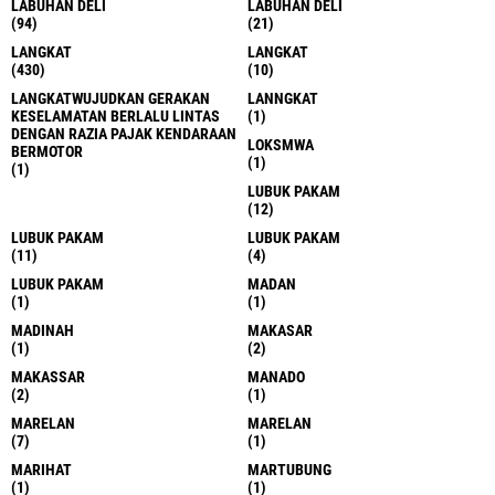
(1)
(7)
HINAI
HINAI LANGKAT
(21)
(1)
HUKUM
HUKUM
(5)
(1)
JAKARTA
JAKARTA
(34)
(8)
JUBUK PAKAM
KAB.BEKASI
(1)
(1)
KABAN JAHE KARO
KABANJAHE
(1)
(10)
KABANJAHE KARO
KABENJAHE
(3)
(1)
KABUPATEN ASAHAN
KALIMANTAN BARAT
(1)
(1)
KAPOLRESTABES MEDAN
KARO
(1)
(8)
KARO
KARO
(2)
(2)
KECAMATAN PERCUT SEI TUAN
KERUSAKAN HUTAN
(1)
(1)