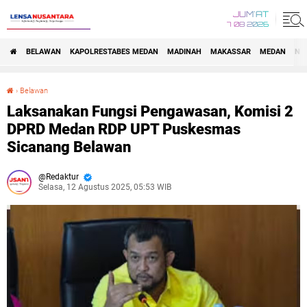
JUM'AT
7 08 2026
BELAWAN
KAPOLRESTABES MEDAN
MADINAH
MAKASSAR
MEDAN
NA
›
Belawan
Laksanakan Fungsi Pengawasan, Komisi 2 DPRD Medan RDP UPT Puskesmas Sicanang Belawan
Laksanakan Fungsi Pengawasan, Komisi 2
DPRD Medan RDP UPT Puskesmas
Sicanang Belawan
Redaktur
Selasa, 12 Agustus 2025, 05:53 WIB