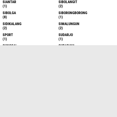
SIANTAR
SIBOLANGIT
(1)
(2)
SIBOLGA
SIBORONGBORONG
(8)
(1)
SIDIKALANG
SIMALUNGUN
(2)
(2)
SPORT
SUDARJO
(1)
(1)
SUNGGAL
SURABAYA
(6)
(1)
TAKENGON
TANAH DATAR
(4)
(1)
TANAH KARO
TANAH KARO
(17)
(1)
TANAH KARO
TANAH SERIBU
(1)
(1)
TANJUNG BALAI
TANJUNG BALAI
(6)
(1)
TANJUNG BALAI ASAHAN
TANJUNG BALAI ASAHAN
(7)
(13)
TANJUNG MORAWA
TANJUNG MORAWA
(10)
(16)