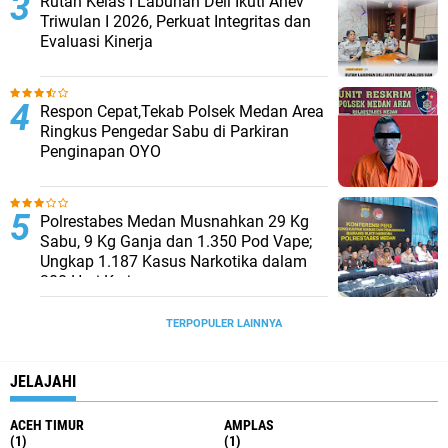
Rutan Kelas I Labuhan Deli Ikuti Anev
Triwulan I 2026, Perkuat Integritas dan
Evaluasi Kinerja
Respon Cepat,Tekab Polsek Medan Area
Ringkus Pengedar Sabu di Parkiran
Penginapan OYO
Polrestabes Medan Musnahkan 29 Kg
Sabu, 9 Kg Ganja dan 1.350 Pod Vape;
Ungkap 1.187 Kasus Narkotika dalam
300 Hari Kerja
TERPOPULER LAINNYA
JELAJAHI
ACEH TIMUR
AMPLAS
(1)
(1)