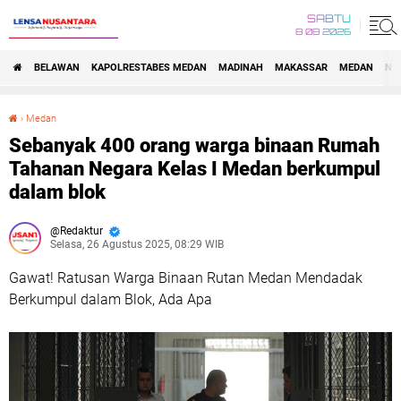
SABTU
8 08 2026
BELAWAN
KAPOLRESTABES MEDAN
MADINAH
MAKASSAR
MEDAN
NA
›
Medan
Sebanyak 400 orang warga binaan Rumah Tahanan Negara Kelas I Medan berkumpul dalam blok
Sebanyak 400 orang warga binaan Rumah
Tahanan Negara Kelas I Medan berkumpul
dalam blok
Redaktur
Selasa, 26 Agustus 2025, 08:29 WIB
Gawat! Ratusan Warga Binaan Rutan Medan Mendadak
Berkumpul dalam Blok, Ada Apa