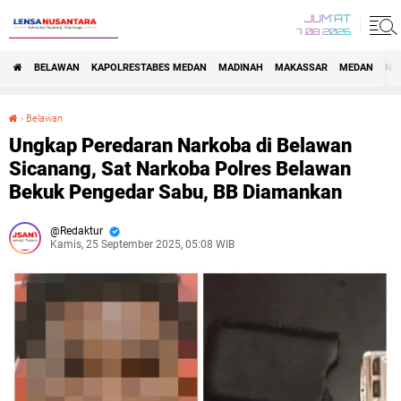
JUM'AT
7 08 2026
BELAWAN
KAPOLRESTABES MEDAN
MADINAH
MAKASSAR
MEDAN
NA
›
Belawan
Ungkap Peredaran Narkoba di Belawan Sicanang, Sat Narkoba Polres Belawan Bekuk Pengedar Sabu, BB Diamankan
Ungkap Peredaran Narkoba di Belawan
Sicanang, Sat Narkoba Polres Belawan
Bekuk Pengedar Sabu, BB Diamankan
Redaktur
Kamis, 25 September 2025, 05:08 WIB