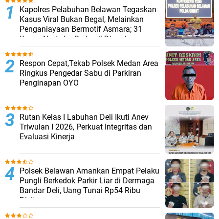
Kapolres Pelabuhan Belawan Tegaskan
Kasus Viral Bukan Begal, Melainkan
Penganiayaan Bermotif Asmara; 31
Kasus Narkoba Berhasil Diungkap
Respon Cepat,Tekab Polsek Medan Area
Ringkus Pengedar Sabu di Parkiran
Penginapan OYO
Rutan Kelas I Labuhan Deli Ikuti Anev
Triwulan I 2026, Perkuat Integritas dan
Evaluasi Kinerja
Polsek Belawan Amankan Empat Pelaku
Pungli Berkedok Parkir Liar di Dermaga
Bandar Deli, Uang Tunai Rp54 Ribu
Disita