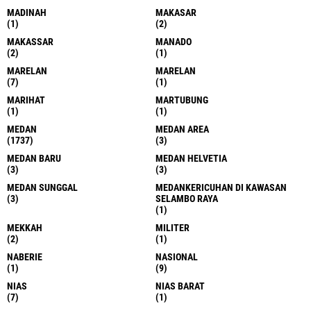
KABUPATEN ASAHAN
KALIMANTAN BARAT
(1)
(1)
KAPOLRESTABES MEDAN
KARO
(1)
(8)
KARO
KARO
(2)
(2)
KECAMATAN PERCUT SEI TUAN
KERUSAKAN HUTAN
(1)
(1)
KETUM
KISARAN
(1)
(2)
KOMBES POL GIDION ARIF
KOTA BARU
SETYAWAN
(1)
(1)
KOTA BLITAR
(1)
KRIMINAL
KUALA
(1)
(3)
KUALA
KUALA
(16)
(2)
KUALA BEHE
KUALA LANGKAT
(1)
(9)
KUALA SIMPANG
LABUHAN BATU
(1)
(1)