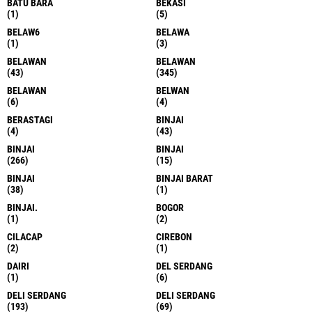
Respon Cepat,Tekab Polsek Medan Area
Ringkus Pengedar Sabu di Parkiran
Penginapan OYO
Perkuat Implementasi Smart Zero Waste,
Lapas Perempuan Kelas IIA Medan
Gandeng Unimed Tingkatkan
Kompetensi Pegawai
Rutan Kelas I Labuhan Deli Ikuti Anev
Triwulan I 2026, Perkuat Integritas dan
Evaluasi Kinerja
Polsek Belawan Amankan Empat Pelaku
Pungli Berkedok Parkir Liar di Dermaga
Bandar Deli, Uang Tunai Rp54 Ribu
Disita
TERPOPULER LAINNYA