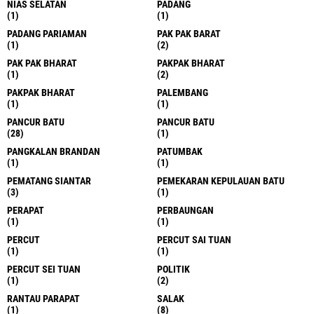
LABUHAN DELI
LABUHAN DELI
(94)
(20)
LANGKAT
LANGKAT
(430)
(10)
LANGKATWUJUDKAN GERAKAN
LANNGKAT
KESELAMATAN BERLALU LINTAS
(1)
DENGAN RAZIA PAJAK KENDARAAN
LOKSMWA
BERMOTOR
(1)
(1)
LUBUK PAKAM
(12)
LUBUK PAKAM
LUBUK PAKAM
(11)
(4)
LUBUK PAKAM
MADAN
(1)
(1)
MADINAH
MAKASAR
(1)
(2)
MAKASSAR
MANADO
(2)
(1)
MARELAN
MARELAN
(7)
(1)
MARIHAT
MARTUBUNG