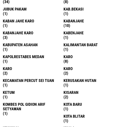
BERASTAGI
BINJAI
(4)
(43)
BINJAI
BINJAI
(266)
(15)
BINJAI
BINJAI BARAT
(38)
(1)
BINJAI.
BOGOR
(1)
(2)
CILACAP
CIREBON
(2)
(1)
DAIRI
DEL SERDANG
(1)
(6)
DELI SERDANG
DELI SERDANG
(193)
(69)
DELI SERDANG
DELI SERDANG
(11)
(2)
DELI SERDANG.
DELI TUA
(1)
(1)
DELISERDANG
DELL SERDANG
(1)
(3)
DELL TUA
DESA AMPLAS