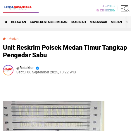
KAMIS
6 08 2026
BELAWAN
KAPOLRESTABES MEDAN
MADINAH
MAKASSAR
MEDAN
NA
›
Medan
Unit Reskrim Polsek Medan Timur Tangkap Pengedar Sabu
Unit Reskrim Polsek Medan Timur Tangkap
Pengedar Sabu
Redaktur
Sabtu, 06 September 2025, 10:22 WIB