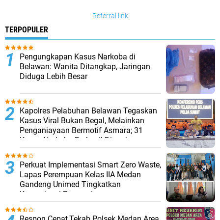
Referral link
TERPOPULER
Pengungkapan Kasus Narkoba di
Belawan: Wanita Ditangkap, Jaringan
Diduga Lebih Besar
Kapolres Pelabuhan Belawan Tegaskan
Kasus Viral Bukan Begal, Melainkan
Penganiayaan Bermotif Asmara; 31
Kasus Narkoba Berhasil Diungkap
Perkuat Implementasi Smart Zero Waste,
Lapas Perempuan Kelas IIA Medan
Gandeng Unimed Tingkatkan
Kompetensi Pegawai
Respon Cepat,Tekab Polsek Medan Area