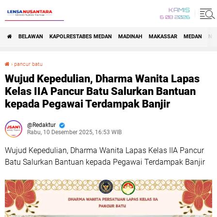
KAMIS
6 08 2026
BELAWAN
KAPOLRESTABES MEDAN
MADINAH
MAKASSAR
MEDAN
NA
›
pancur batu
Wujud Kepedulian, Dharma Wanita Lapas Kelas IIA Pancur Batu Salurkan Bantuan kepada Pegawai Terdampak Banjir
Wujud Kepedulian, Dharma Wanita Lapas
Kelas IIA Pancur Batu Salurkan Bantuan
kepada Pegawai Terdampak Banjir
Redaktur
Rabu, 10 Desember 2025, 16:53 WIB
Wujud Kepedulian, Dharma Wanita Lapas Kelas IIA Pancur
Batu Salurkan Bantuan kepada Pegawai Terdampak Banjir