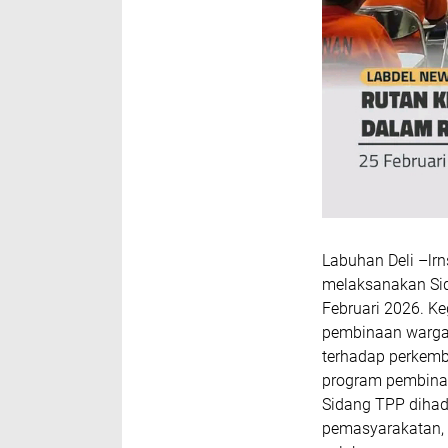
Labuhan Deli –lrn
melaksanakan Si
Februari 2026. Ke
pembinaan warga 
terhadap perkemb
program pembinaa
Sidang TPP dihadi
pemasyarakatan, 