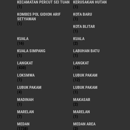
KECAMATAN PERCUT SEI TUAN
KERUSAKAN HUTAN
(1)
(1)
KOMBES POL GIDION ARIF
KOTA BARU
SETYAWAN
(1)
(1)
KOTA BLITAR
(1)
KUALA
KUALA
(16)
(2)
KUALA SIMPANG
LABUHAN BATU
(1)
(1)
LANGKAT
LANGKAT
(430)
(10)
LOKSMWA
LUBUK PAKAM
(1)
(12)
LUBUK PAKAM
LUBUK PAKAM
(4)
(1)
MADINAH
MAKASAR
(1)
(2)
MARELAN
MARELAN
(7)
(1)
MEDAN
MEDAN AREA
(1738)
(3)