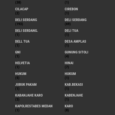
(38)
(1)
CILACAP
CIREBON
(2)
(1)
DELI SERDANG
DELI SERDANG
(193)
(69)
DELI SERDANG.
DELI TUA
(1)
(1)
DELL TUA
DESA AMPLAS
(1)
(1)
GNI
GUNUNG SITOLI
(1)
(4)
HELVETIA
HINAI
(1)
(7)
HUKUM
HUKUM
(5)
(1)
JUBUK PAKAM
KAB.BEKASI
(1)
(1)
KABANJAHE KARO
KABENJAHE
(3)
(1)
KAPOLRESTABES MEDAN
KARO
(1)
(8)