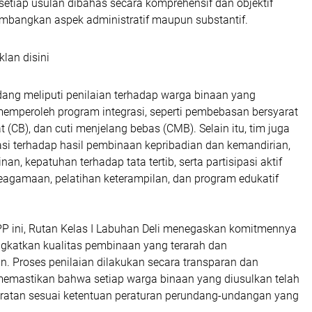
etiap usulan dibahas secara komprehensif dan objektif
bangkan aspek administratif maupun substantif.
klan disini
ang meliputi penilaian terhadap warga binaan yang
memperoleh program integrasi, seperti pembebasan bersyarat
at (CB), dan cuti menjelang bebas (CMB). Selain itu, tim juga
si terhadap hasil pembinaan kepribadian dan kemandirian,
nan, kepatuhan terhadap tata tertib, serta partisipasi aktif
eagamaan, pelatihan keterampilan, dan program edukatif
PP ini, Rutan Kelas I Labuhan Deli menegaskan komitmennya
ngkatkan kualitas pembinaan yang terarah dan
. Proses penilaian dilakukan secara transparan dan
memastikan bahwa setiap warga binaan yang diusulkan telah
atan sesuai ketentuan peraturan perundang-undangan yang