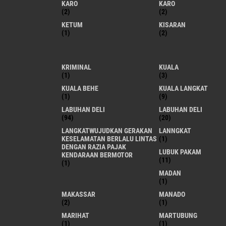
KARO
KARO
(2)
(2)
KETUM
KISARAN
(1)
(2)
KRIMINAL
KUALA
(1)
(3)
KUALA BEHE
KUALA LANGKAT
(1)
(9)
LABUHAN DELI
LABUHAN DELI
(94)
(20)
LANGKATWUJUDKAN GERAKAN
LANNGKAT
KESELAMATAN BERLALU LINTAS
(1)
DENGAN RAZIA PAJAK
LUBUK PAKAM
KENDARAAN BERMOTOR
(11)
(1)
MADAN
(1)
MAKASSAR
MANADO
(2)
(1)
MARIHAT
MARTUBUNG
(1)
(1)