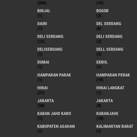
(266)
(15)
BINJAI.
BOGOR
(1)
(2)
DAIRI
DEL SERDANG
(1)
(6)
DELI SERDANG
DELI SERDANG
(12)
(2)
DELISERDANG
DELL SERDANG
(1)
(3)
DUMAI
EKBIS.
(1)
(1)
HAMPARAN PARAK
HAMPARAN PERAK
(1)
(19)
HINAI
HINAI LANGKAT
(21)
(1)
JAKARTA
JAKARTA
(34)
(8)
KABAN JAHE KARO
KABANJAHE
(1)
(10)
KABUPATEN ASAHAN
KALIMANTAN BARAT
(1)
(1)