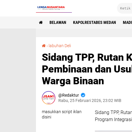
BELAWAN
KAPOLRESTABES MEDAN
MAD
Sidang TPP, Rutan Kelas I Labuhan Deli Evaluasi Pembinaan dan Usulan Program Integrasi Warga Binaan
›
labuhan Deli
Sidang TPP, Rutan K
Pembinaan dan Usul
Warga Binaan
Redaktur
Rabu, 25 Februari 2026, 23:02 WIB
masukkan script iklan
Sidang TPP, Ruta
disini
Program Integras