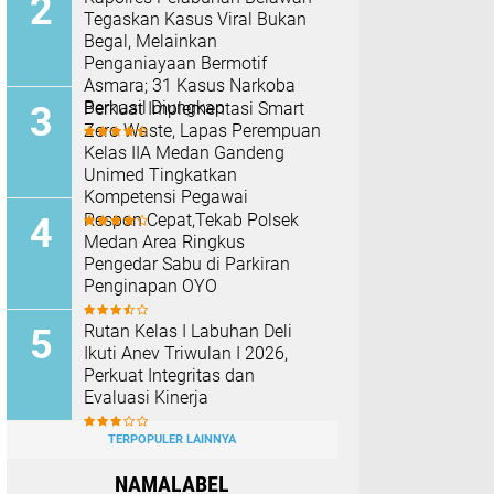
Tegaskan Kasus Viral Bukan
Begal, Melainkan
Penganiayaan Bermotif
Asmara; 31 Kasus Narkoba
Berhasil Diungkap
Perkuat Implementasi Smart
Zero Waste, Lapas Perempuan
Kelas IIA Medan Gandeng
Unimed Tingkatkan
Kompetensi Pegawai
Respon Cepat,Tekab Polsek
Medan Area Ringkus
Pengedar Sabu di Parkiran
Penginapan OYO
Rutan Kelas I Labuhan Deli
Ikuti Anev Triwulan I 2026,
Perkuat Integritas dan
Evaluasi Kinerja
TERPOPULER LAINNYA
NAMALABEL