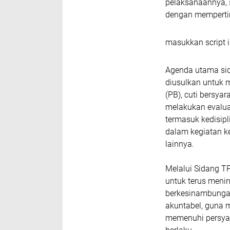
pelaksanaannya, s
dengan mempertim
masukkan script i
Agenda utama sid
diusulkan untuk 
(PB), cuti bersyar
melakukan evalua
termasuk kedisipli
dalam kegiatan k
lainnya.
Melalui Sidang T
untuk terus meni
berkesinambungan
akuntabel, guna 
memenuhi persyar