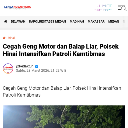
JUM'AT
7 08 2026
BELAWAN
KAPOLRESTABES MEDAN
MADINAH
MAKASSAR
MEDAN
NA
›
hinai
Cegah Geng Motor dan Balap Liar, Polsek Hinai Intensifkan Patroli Kamtibmas
Cegah Geng Motor dan Balap Liar, Polsek
Hinai Intensifkan Patroli Kamtibmas
Redaktur
Sabtu, 28 Maret 2026, 21:52 WIB
Cegah Geng Motor dan Balap Liar, Polsek Hinai Intensifkan
Patroli Kamtibmas