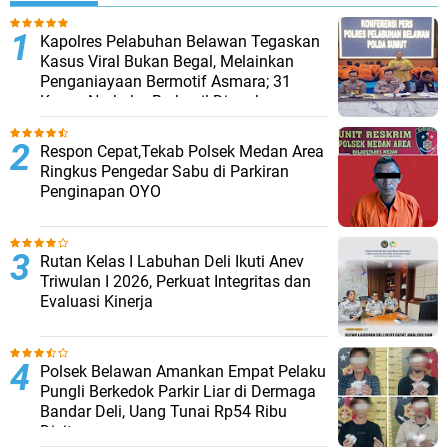
Kapolres Pelabuhan Belawan Tegaskan
Kasus Viral Bukan Begal, Melainkan
Penganiayaan Bermotif Asmara; 31
Kasus Narkoba Berhasil Diungkap
Respon Cepat,Tekab Polsek Medan Area
Ringkus Pengedar Sabu di Parkiran
Penginapan OYO
Rutan Kelas I Labuhan Deli Ikuti Anev
Triwulan I 2026, Perkuat Integritas dan
Evaluasi Kinerja
Polsek Belawan Amankan Empat Pelaku
Pungli Berkedok Parkir Liar di Dermaga
Bandar Deli, Uang Tunai Rp54 Ribu
Disita