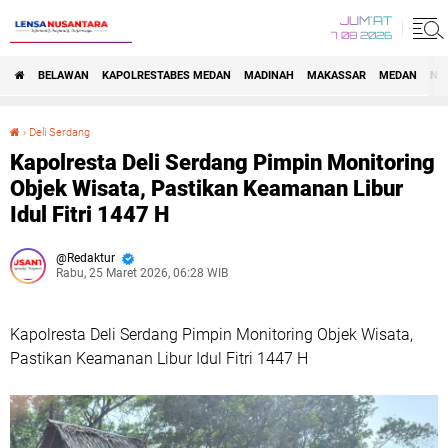
JUM'AT
7 08 2026
BELAWAN
KAPOLRESTABES MEDAN
MADINAH
MAKASSAR
MEDAN
NA
›
Deli Serdang
Kapolresta Deli Serdang Pimpin Monitoring Objek Wisata, Pastikan Keamanan Libur Idul Fitri 1447 H
Kapolresta Deli Serdang Pimpin Monitoring
Objek Wisata, Pastikan Keamanan Libur
Idul Fitri 1447 H
Redaktur
Rabu, 25 Maret 2026, 06:28 WIB
Kapolresta Deli Serdang Pimpin Monitoring Objek Wisata,
Pastikan Keamanan Libur Idul Fitri 1447 H