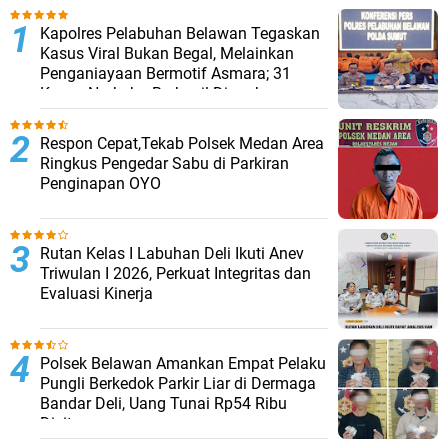
Kapolres Pelabuhan Belawan Tegaskan
Kasus Viral Bukan Begal, Melainkan
Penganiayaan Bermotif Asmara; 31
Kasus Narkoba Berhasil Diungkap
Respon Cepat,Tekab Polsek Medan Area
Ringkus Pengedar Sabu di Parkiran
Penginapan OYO
Rutan Kelas I Labuhan Deli Ikuti Anev
Triwulan I 2026, Perkuat Integritas dan
Evaluasi Kinerja
Polsek Belawan Amankan Empat Pelaku
Pungli Berkedok Parkir Liar di Dermaga
Bandar Deli, Uang Tunai Rp54 Ribu
Disita