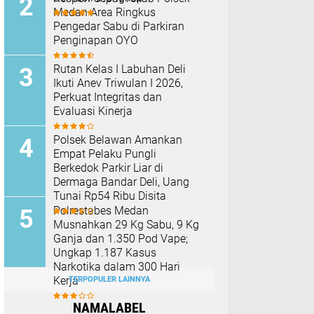
Medan Area Ringkus
Pengedar Sabu di Parkiran
Penginapan OYO
Rutan Kelas I Labuhan Deli
Ikuti Anev Triwulan I 2026,
Perkuat Integritas dan
Evaluasi Kinerja
Polsek Belawan Amankan
Empat Pelaku Pungli
Berkedok Parkir Liar di
Dermaga Bandar Deli, Uang
Tunai Rp54 Ribu Disita
Polrestabes Medan
Musnahkan 29 Kg Sabu, 9 Kg
Ganja dan 1.350 Pod Vape;
Ungkap 1.187 Kasus
Narkotika dalam 300 Hari
Kerja
TERPOPULER LAINNYA
NAMALABEL