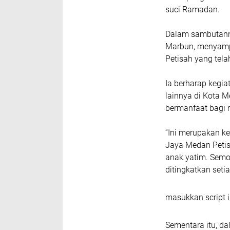
suci Ramadan.
Dalam sambutanny
Marbun, menyampa
Petisah yang tela
Ia berharap kegia
lainnya di Kota M
bermanfaat bagi 
“Ini merupakan k
Jaya Medan Petis
anak yatim. Semog
ditingkatkan seti
masukkan script i
Sementara itu, d