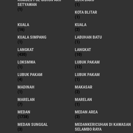
SETYAWAN
(1)
(1)
KOTA BLITAR
(1)
KUALA
KUALA
(16)
(2)
KUALA SIMPANG
LABUHAN BATU
(1)
(1)
LANGKAT
LANGKAT
(430)
(10)
LOKSMWA
LUBUK PAKAM
(1)
(12)
LUBUK PAKAM
LUBUK PAKAM
(4)
(1)
MADINAH
MAKASAR
(1)
(2)
MARELAN
MARELAN
(7)
(1)
MEDAN
MEDAN AREA
(1738)
(3)
MEDAN SUNGGAL
MEDANKERICUHAN DI KAWASAN
(3)
SELAMBO RAYA