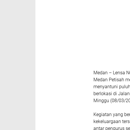
Medan – Lensa Nu
Medan Petisah me
menyantuni puluh
berlokasi di Jala
Minggu (08/03/20
Kegiatan yang b
kekeluargaan ter
antar pengurus s