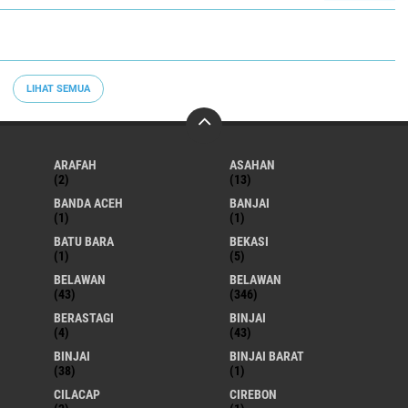
LIHAT SEMUA
ARAFAH
ASAHAN
(2)
(13)
BANDA ACEH
BANJAI
(1)
(1)
BATU BARA
BEKASI
(1)
(5)
BELAWAN
BELAWAN
(43)
(346)
BERASTAGI
BINJAI
(4)
(43)
BINJAI
BINJAI BARAT
(38)
(1)
CILACAP
CIREBON