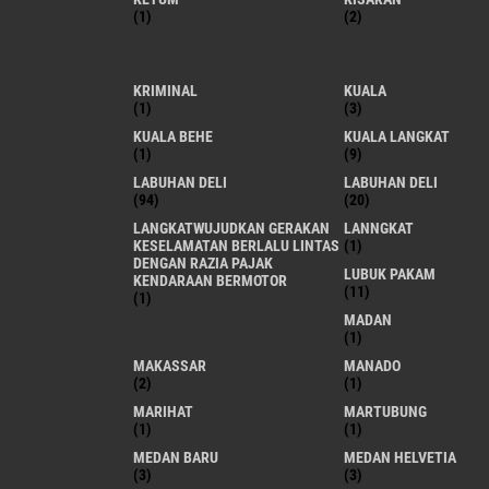
(1)
(2)
KRIMINAL
KUALA
(1)
(3)
KUALA BEHE
KUALA LANGKAT
(1)
(9)
LABUHAN DELI
LABUHAN DELI
(94)
(20)
LANGKATWUJUDKAN GERAKAN
LANNGKAT
KESELAMATAN BERLALU LINTAS
(1)
DENGAN RAZIA PAJAK
LUBUK PAKAM
KENDARAAN BERMOTOR
(11)
(1)
MADAN
(1)
MAKASSAR
MANADO
(2)
(1)
MARIHAT
MARTUBUNG
(1)
(1)
MEDAN BARU
MEDAN HELVETIA
(3)
(3)