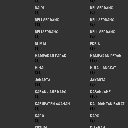
(1)
(2)
DAIRI
DEL SERDANG
(1)
(6)
DELI SERDANG
DELI SERDANG
(12)
(2)
DELISERDANG
DELL SERDANG
(1)
(3)
DUMAI
EKBIS.
(1)
(1)
HAMPARAN PARAK
HAMPARAN PERAK
(1)
(19)
HINAI
HINAI LANGKAT
(21)
(1)
JAKARTA
JAKARTA
(34)
(8)
KABAN JAHE KARO
KABANJAHE
(1)
(10)
KABUPATEN ASAHAN
KALIMANTAN BARAT
(1)
(1)
KARO
KARO
(2)
(2)
KETUM
KISARAN