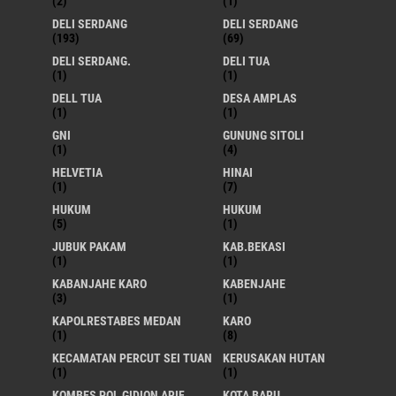
(2)
(1)
DELI SERDANG
DELI SERDANG
(193)
(69)
DELI SERDANG.
DELI TUA
(1)
(1)
DELL TUA
DESA AMPLAS
(1)
(1)
GNI
GUNUNG SITOLI
(1)
(4)
HELVETIA
HINAI
(1)
(7)
HUKUM
HUKUM
(5)
(1)
JUBUK PAKAM
KAB.BEKASI
(1)
(1)
KABANJAHE KARO
KABENJAHE
(3)
(1)
KAPOLRESTABES MEDAN
KARO
(1)
(8)
KECAMATAN PERCUT SEI TUAN
KERUSAKAN HUTAN
(1)
(1)
KOMBES POL GIDION ARIF
KOTA BARU