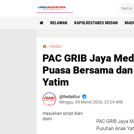
BELAWAN
KAPOLRESTABES MEDAN
MAD
PAC GRIB Jaya Medan Petisah Gelar Buka Puasa Bersama dan Santuni Puluhan Anak Yatim
›
Medan
PAC GRIB Jaya Meda
Puasa Bersama dan 
Yatim
Redaktur
Minggu, 08 Maret 2026, 23:24 WIB
masukkan script iklan
disini
PAC GRIB Jaya Me
Puluhan Anak Ya