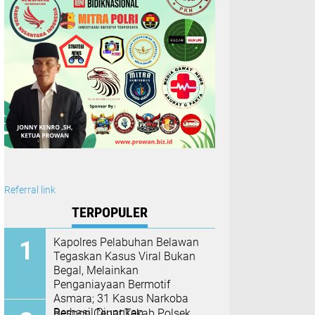
Referral link
TERPOPULER
Kapolres Pelabuhan Belawan
Tegaskan Kasus Viral Bukan
Begal, Melainkan
Penganiayaan Bermotif
Asmara; 31 Kasus Narkoba
Berhasil Diungkap
Respon Cepat,Tekab Polsek