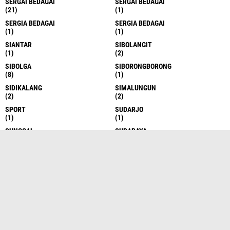
SERGAI BEDAGAI
SERGAI BEDAGAI
(21)
(1)
SERGIA BEDAGAI
SERGIA BEDAGAI
(1)
(1)
SIANTAR
SIBOLANGIT
(1)
(2)
SIBOLGA
SIBORONGBORONG
(8)
(1)
SIDIKALANG
SIMALUNGUN
(2)
(2)
SPORT
SUDARJO
(1)
(1)
SUNGGAL
SURABAYA
(6)
(1)
TAKENGON
TANAH DATAR
(4)
(1)
TANAH KARO
TANAH KARO
(17)
(1)
TANAH KARO
TANAH SERIBU
(1)
(1)
TANJUNG BALAI
TANJUNG BALAI
(6)
(1)