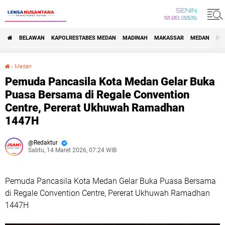
SENIN
10 08 2026
BELAWAN
KAPOLRESTABES MEDAN
MADINAH
MAKASSAR
MEDAN
NA
›
Medan
Pemuda Pancasila Kota Medan Gelar Buka Puasa Bersama di Regale Convention Centre, Pererat Ukhuwah Ramadhan 1447H
Pemuda Pancasila Kota Medan Gelar Buka
Puasa Bersama di Regale Convention
Centre, Pererat Ukhuwah Ramadhan
1447H
Redaktur
Sabtu, 14 Maret 2026, 07:24 WIB
Pemuda Pancasila Kota Medan Gelar Buka Puasa Bersama
di Regale Convention Centre, Pererat Ukhuwah Ramadhan
1447H