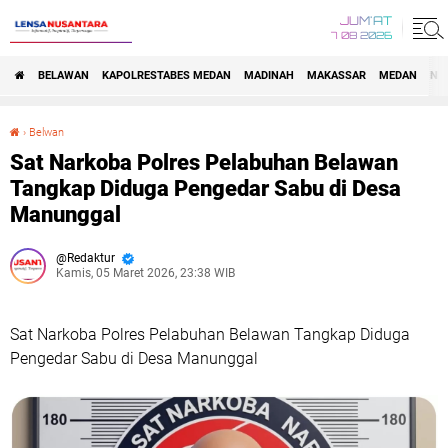
JUM'AT
7 08 2026
BELAWAN
KAPOLRESTABES MEDAN
MADINAH
MAKASSAR
MEDAN
NA
›
Belwan
Sat Narkoba Polres Pelabuhan Belawan Tangkap Diduga Pengedar Sabu di Desa Manunggal
Sat Narkoba Polres Pelabuhan Belawan
Tangkap Diduga Pengedar Sabu di Desa
Manunggal
Redaktur
Kamis, 05 Maret 2026, 23:38 WIB
Sat Narkoba Polres Pelabuhan Belawan Tangkap Diduga
Pengedar Sabu di Desa Manunggal