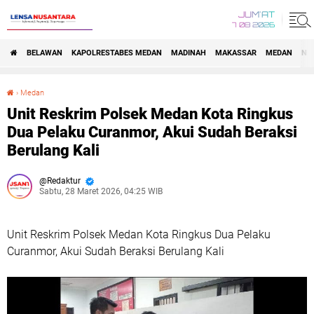
JUM'AT
7 08 2026
BELAWAN
KAPOLRESTABES MEDAN
MADINAH
MAKASSAR
MEDAN
NA
›
Medan
Unit Reskrim Polsek Medan Kota Ringkus Dua Pelaku Curanmor, Akui Sudah Beraksi Berulang Kali
Unit Reskrim Polsek Medan Kota Ringkus
Dua Pelaku Curanmor, Akui Sudah Beraksi
Berulang Kali
Redaktur
Sabtu, 28 Maret 2026, 04:25 WIB
Unit Reskrim Polsek Medan Kota Ringkus Dua Pelaku
Curanmor, Akui Sudah Beraksi Berulang Kali