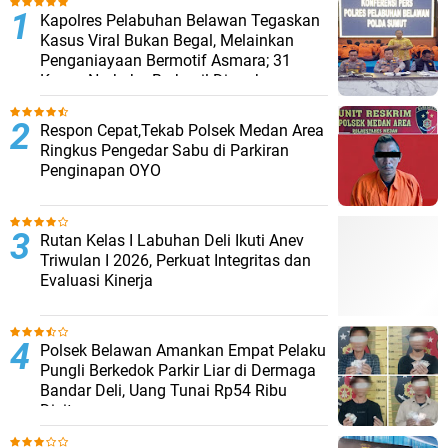
Kapolres Pelabuhan Belawan Tegaskan
Kasus Viral Bukan Begal, Melainkan
Penganiayaan Bermotif Asmara; 31
Kasus Narkoba Berhasil Diungkap
Respon Cepat,Tekab Polsek Medan Area
Ringkus Pengedar Sabu di Parkiran
Penginapan OYO
Rutan Kelas I Labuhan Deli Ikuti Anev
Triwulan I 2026, Perkuat Integritas dan
Evaluasi Kinerja
Polsek Belawan Amankan Empat Pelaku
Pungli Berkedok Parkir Liar di Dermaga
Bandar Deli, Uang Tunai Rp54 Ribu
Disita