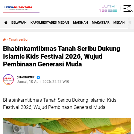
JUM'AT
7 08 2026
BELAWAN
KAPOLRESTABES MEDAN
MADINAH
MAKASSAR
MEDAN
NA
›
Tanah seribu
Bhabinkamtibmas Tanah Seribu Dukung Islamic Kids Festival 2026, Wujud Pembinaan Generasi Muda
Bhabinkamtibmas Tanah Seribu Dukung
Islamic Kids Festival 2026, Wujud
Pembinaan Generasi Muda
Redaktur
Jumat, 10 April 2026, 22:27 WIB
Bhabinkamtibmas Tanah Seribu Dukung Islamic Kids
Festival 2026, Wujud Pembinaan Generasi Muda