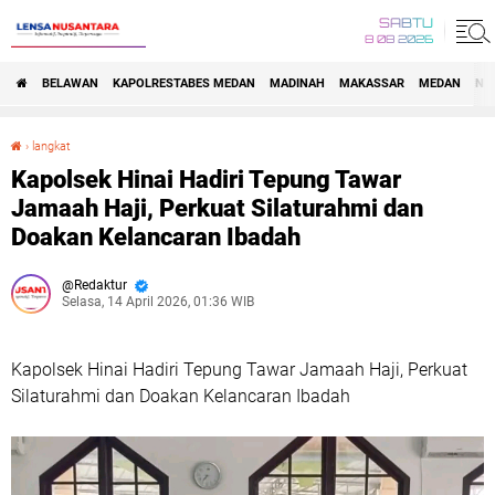
SABTU
8 08 2026
BELAWAN
KAPOLRESTABES MEDAN
MADINAH
MAKASSAR
MEDAN
NA
›
langkat
Kapolsek Hinai Hadiri Tepung Tawar Jamaah Haji, Perkuat Silaturahmi dan Doakan Kelancaran Ibadah
Kapolsek Hinai Hadiri Tepung Tawar
Jamaah Haji, Perkuat Silaturahmi dan
Doakan Kelancaran Ibadah
Redaktur
Selasa, 14 April 2026, 01:36 WIB
Kapolsek Hinai Hadiri Tepung Tawar Jamaah Haji, Perkuat
Silaturahmi dan Doakan Kelancaran Ibadah