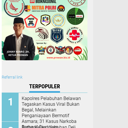
Referral link
TERPOPULER
Kapolres Pelabuhan Belawan
Tegaskan Kasus Viral Bukan
Begal, Melainkan
Penganiayaan Bermotif
Asmara; 31 Kasus Narkoba
Berhasil Diungkap
Rutan Kelas I Labuhan Deli