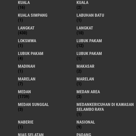
KUALA
KUALA
(16)
(2)
KUALA SIMPANG
LABUHAN BATU
(1)
(1)
LANGKAT
LANGKAT
(430)
(10)
LOKSMWA
LUBUK PAKAM
(1)
(12)
LUBUK PAKAM
LUBUK PAKAM
(4)
(1)
MADINAH
MAKASAR
(1)
(2)
MARELAN
MARELAN
(7)
(1)
MEDAN
MEDAN AREA
(1739)
(3)
MEDAN SUNGGAL
MEDANKERICUHAN DI KAWASAN
(3)
SELAMBO RAYA
(1)
NABERIE
NASIONAL
(1)
(9)
NIAS SELATAN
PADANG