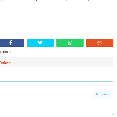
n disini
erkait
Tampilkan