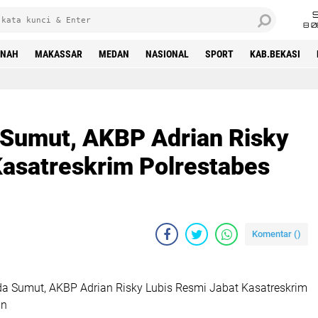
8 0
INAH
MAKASSAR
MEDAN
NASIONAL
SPORT
KAB.BEKASI
 Sumut, AKBP Adrian Risky
Kasatreskrim Polrestabes
Komentar (
)
da Sumut, AKBP Adrian Risky Lubis Resmi Jabat Kasatreskrim
an