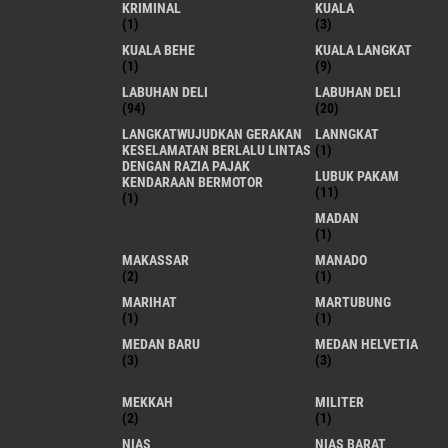
KRIMINAL
KUALA
(1)
(3)
KUALA BEHE
KUALA LANGKAT
(1)
(9)
LABUHAN DELI
LABUHAN DELI
(94)
(20)
LANGKATWUJUDKAN GERAKAN
LANNGKAT
KESELAMATAN BERLALU LINTAS
(1)
DENGAN RAZIA PAJAK
LUBUK PAKAM
KENDARAAN BERMOTOR
(11)
(1)
MADAN
(1)
MAKASSAR
MANADO
(2)
(1)
MARIHAT
MARTUBUNG
(1)
(1)
MEDAN BARU
MEDAN HELVETIA
(3)
(3)
MEKKAH
MILITER
(2)
(1)
NIAS
NIAS BARAT