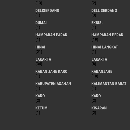
(13)
(2)
DELISERDANG
DELL SERDANG
(1)
(3)
DUMAI
EKBIS.
(1)
(1)
HAMPARAN PARAK
HAMPARAN PERAK
(1)
(19)
HINAI
HINAI LANGKAT
(21)
(1)
JAKARTA
JAKARTA
(34)
(8)
KABAN JAHE KARO
KABANJAHE
(1)
(10)
KABUPATEN ASAHAN
KALIMANTAN BARAT
(1)
(1)
KARO
KARO
(2)
(2)
KETUM
KISARAN
(1)
(2)