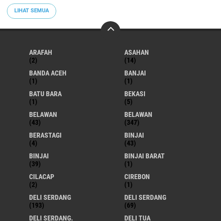
LIHAT SEMUA
ARAFAH
ASAHAN
(2)
(14)
BANDA ACEH
BANJAI
(1)
(1)
BATU BARA
BEKASI
(1)
(5)
BELAWAN
BELAWAN
(43)
(347)
BERASTAGI
BINJAI
(4)
(43)
BINJAI
BINJAI BARAT
(39)
(1)
CILACAP
CIREBON
(2)
(1)
DELI SERDANG
DELI SERDANG
(193)
(69)
DELI SERDANG.
DELI TUA