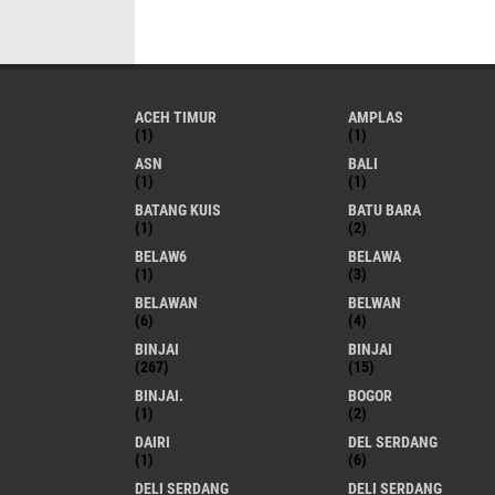
ACEH TIMUR
AMPLAS
(1)
(1)
ASN
BALI
(1)
(1)
BATANG KUIS
BATU BARA
(1)
(2)
BELAW6
BELAWA
(1)
(3)
BELAWAN
BELWAN
(6)
(4)
BINJAI
BINJAI
(267)
(15)
BINJAI.
BOGOR
(1)
(2)
DAIRI
DEL SERDANG
(1)
(6)
DELI SERDANG
DELI SERDANG