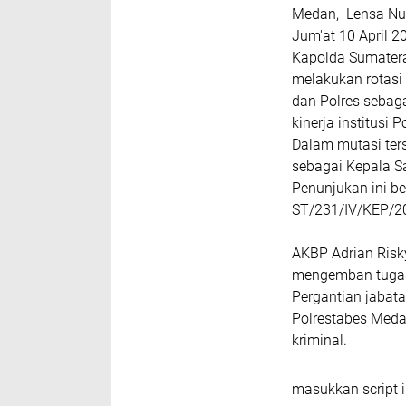
Medan, Lensa Nus
Jum'at 10 April 2
Kapolda Sumatera
melakukan rotasi 
dan Polres sebaga
kinerja institusi Po
Dalam mutasi ter
sebagai Kepala S
Penunjukan ini b
ST/231/IV/KEP/202
AKBP Adrian Risk
mengemban tugas 
Pergantian jabat
Polrestabes Med
kriminal.
masukkan script i