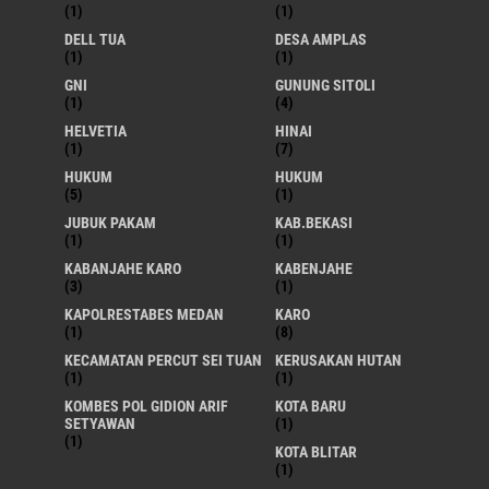
(1)
(1)
DELL TUA
DESA AMPLAS
(1)
(1)
GNI
GUNUNG SITOLI
(1)
(4)
HELVETIA
HINAI
(1)
(7)
HUKUM
HUKUM
(5)
(1)
JUBUK PAKAM
KAB.BEKASI
(1)
(1)
KABANJAHE KARO
KABENJAHE
(3)
(1)
KAPOLRESTABES MEDAN
KARO
(1)
(8)
KECAMATAN PERCUT SEI TUAN
KERUSAKAN HUTAN
(1)
(1)
KOMBES POL GIDION ARIF
KOTA BARU
SETYAWAN
(1)
(1)
KOTA BLITAR
(1)