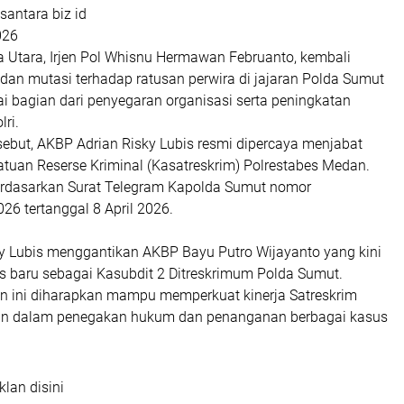
antara biz id
026
 Utara, Irjen Pol Whisnu Hermawan Februanto, kembali
dan mutasi terhadap ratusan perwira di jajaran Polda Sumut
i bagian dari penyegaran organisasi serta peningkatan
lri.
sebut, AKBP Adrian Risky Lubis resmi dipercaya menjabat
atuan Reserse Kriminal (Kasatreskrim) Polrestabes Medan.
erdasarkan Surat Telegram Kapolda Sumut nomor
6 tertanggal 8 April 2026.
y Lubis menggantikan AKBP Bayu Putro Wijayanto yang kini
baru sebagai Kasubdit 2 Ditreskrimum Polda Sumut.
an ini diharapkan mampu memperkuat kinerja Satreskrim
an dalam penegakan hukum dan penanganan berbagai kasus
klan disini