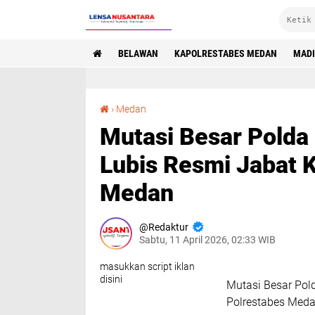
BELAWAN
KAPOLRESTABES MEDAN
MAD
Mutasi Besar Polda Sumut, AKBP Adrian Risky Lubis Resmi Jabat Kasatreskrim Polrestabes Medan
›
Medan
Mutasi Besar Polda
Lubis Resmi Jabat 
Medan
Redaktur
Sabtu, 11 April 2026, 02:33 WIB
masukkan script iklan
disini
Mutasi Besar Pol
Polrestabes Med