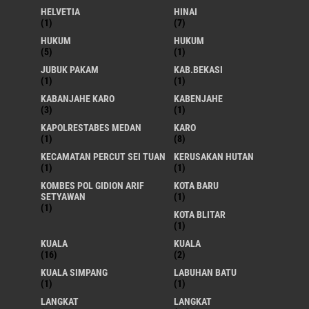
HELVETIA
HINAI
(1)
(7)
HUKUM
HUKUM
(5)
(1)
JUBUK PAKAM
KAB.BEKASI
(1)
(1)
KABANJAHE KARO
KABENJAHE
(3)
(1)
KAPOLRESTABES MEDAN
KARO
(1)
(8)
KECAMATAN PERCUT SEI TUAN
KERUSAKAN HUTAN
(1)
(1)
KOMBES POL GIDION ARIF
KOTA BARU
SETYAWAN
(1)
(1)
KOTA BLITAR
(1)
KUALA
KUALA
(16)
(2)
KUALA SIMPANG
LABUHAN BATU
(1)
(1)
LANGKAT
LANGKAT