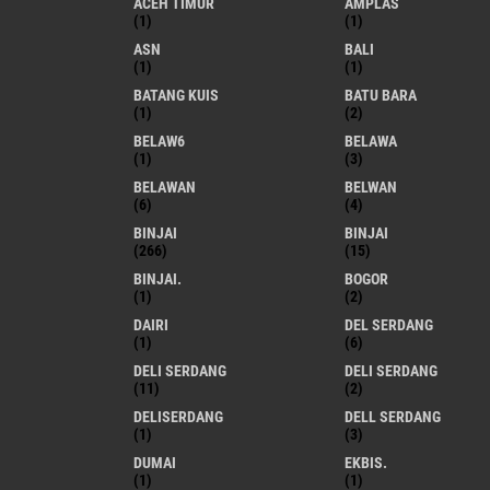
ACEH TIMUR
AMPLAS
(1)
(1)
ASN
BALI
(1)
(1)
BATANG KUIS
BATU BARA
(1)
(2)
BELAW6
BELAWA
(1)
(3)
BELAWAN
BELWAN
(6)
(4)
BINJAI
BINJAI
(266)
(15)
BINJAI.
BOGOR
(1)
(2)
DAIRI
DEL SERDANG
(1)
(6)
DELI SERDANG
DELI SERDANG
(11)
(2)
DELISERDANG
DELL SERDANG
(1)
(3)
DUMAI
EKBIS.
(1)
(1)