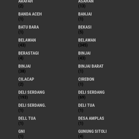
ARAFAH
ASAHAN
(2)
(13)
BANDA ACEH
BANJAI
(1)
(1)
BATU BARA
BEKASI
(1)
(5)
BELAWAN
BELAWAN
(43)
(345)
BERASTAGI
BINJAI
(4)
(43)
BINJAI
BINJAI BARAT
(38)
(1)
CILACAP
CIREBON
(2)
(1)
DELI SERDANG
DELI SERDANG
(193)
(69)
DELI SERDANG.
DELI TUA
(1)
(1)
DELL TUA
DESA AMPLAS
(1)
(1)
GNI
GUNUNG SITOLI
(1)
(4)