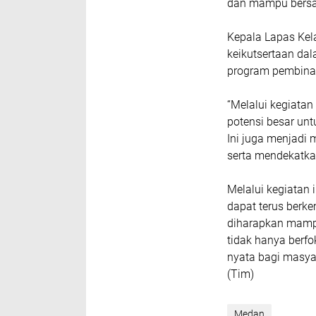
dan mampu bersai
Kepala Lapas Kel
keikutsertaan da
program pembina
“Melalui kegiatan
potensi besar un
Ini juga menjadi
serta mendekatk
Melalui kegiatan 
dapat terus berke
diharapkan mampu
tidak hanya berf
nyata bagi masya
(Tim)
Medan