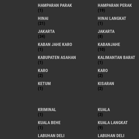
HAMPARAN PARAK
HAMPARAN PERAK
(1)
(19)
HINAI
HINAI LANGKAT
(21)
(1)
JAKARTA
JAKARTA
(34)
(8)
KABAN JAHE KARO
KABANJAHE
(1)
(10)
KABUPATEN ASAHAN
KALIMANTAN BARAT
(1)
(1)
KARO
KARO
(2)
(2)
KETUM
KISARAN
(1)
(2)
KRIMINAL
KUALA
(1)
(3)
KUALA BEHE
KUALA LANGKAT
(1)
(9)
LABUHAN DELI
LABUHAN DELI