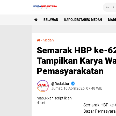
BELAWAN
KAPOLRESTABES MEDAN
MAD
Semarak HBP ke-62, Lapas Kelas I Medan Tampilkan Karya Warga Binaan di Bazar Pemasyarakatan
›
Medan
Semarak HBP ke-62,
Tampilkan Karya Wa
Pemasyarakatan
Redaktur
Jumat, 10 April 2026, 07:48 WIB
masukkan script iklan
disini
Semarak HBP ke-6
Bazar Pemasyara