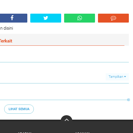
n disini
erkait
Tampilkan
LIHAT SEMUA