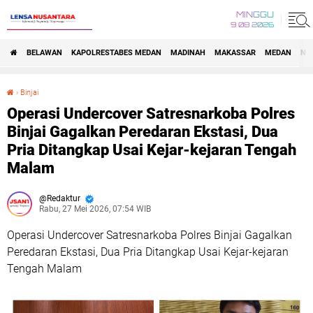
MINGGU
9 08 2026
BELAWAN
KAPOLRESTABES MEDAN
MADINAH
MAKASSAR
MEDAN
NA
›
Binjai
Operasi Undercover Satresnarkoba Polres Binjai Gagalkan Peredaran Ekstasi, Dua Pria Ditangkap Usai Kejar-kejaran Tengah Malam
Operasi Undercover Satresnarkoba Polres
Binjai Gagalkan Peredaran Ekstasi, Dua
Pria Ditangkap Usai Kejar-kejaran Tengah
Malam
Redaktur
Rabu, 27 Mei 2026, 07:54 WIB
Operasi Undercover Satresnarkoba Polres Binjai Gagalkan
Peredaran Ekstasi, Dua Pria Ditangkap Usai Kejar-kejaran
Tengah Malam