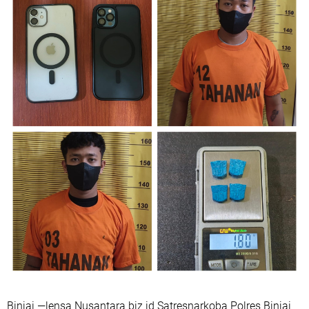
Binjai —lensa Nusantara biz id Satresnarkoba Polres Binjai