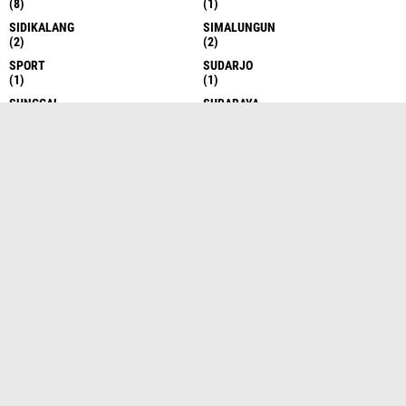
(8)
(1)
SIDIKALANG
SIMALUNGUN
(2)
(2)
SPORT
SUDARJO
(1)
(1)
SUNGGAL
SURABAYA
(6)
(1)
TAKENGON
TANAH DATAR
(4)
(1)
TANAH KARO
TANAH KARO
(17)
(1)
TANAH KARO
TANAH SERIBU
(1)
(1)
TANJUNG BALAI
TANJUNG BALAI
(6)
(1)
TANJUNG BALAI ASAHAN
TANJUNG BALAI ASAHAN
(7)
(13)
TANJUNG MORAWA
TANJUNG MORAWA
(10)
(15)
TANJUNG PINANG
TANJUNG PURA
(1)
(5)