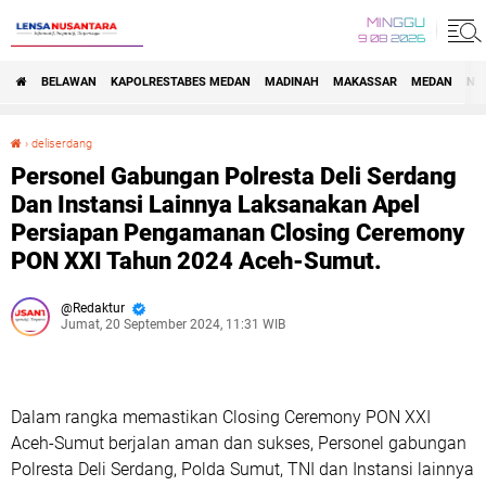
MINGGU
9 08 2026
BELAWAN
KAPOLRESTABES MEDAN
MADINAH
MAKASSAR
MEDAN
NA
›
deliserdang
Personel Gabungan Polresta Deli Serdang Dan Instansi Lainnya Laksanakan Apel Persiapan Pengamanan Closing Ceremony PON XXI Tahun 2024 Aceh-Sumut.
Personel Gabungan Polresta Deli Serdang
Dan Instansi Lainnya Laksanakan Apel
Persiapan Pengamanan Closing Ceremony
PON XXI Tahun 2024 Aceh-Sumut.
Redaktur
Jumat, 20 September 2024, 11:31 WIB
Dalam rangka memastikan Closing Ceremony PON XXI
Aceh-Sumut berjalan aman dan sukses, Personel gabungan
Polresta Deli Serdang, Polda Sumut, TNI dan Instansi lainnya