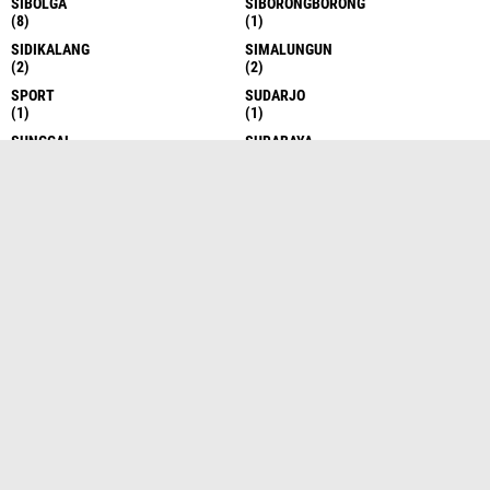
SIBOLGA
SIBORONGBORONG
(8)
(1)
SIDIKALANG
SIMALUNGUN
(2)
(2)
SPORT
SUDARJO
(1)
(1)
SUNGGAL
SURABAYA
(6)
(1)
TAKENGON
TANAH DATAR
(4)
(1)
TANAH KARO
TANAH KARO
(17)
(1)
TANAH KARO
TANAH SERIBU
(1)
(1)
TANJUNG BALAI
TANJUNG BALAI
(6)
(1)
TANJUNG BALAI ASAHAN
TANJUNG BALAI ASAHAN
(7)
(13)
TANJUNG MORAWA
TANJUNG MORAWA
(10)
(16)
TANJUNG PINANG
TANJUNG PURA
(1)
(5)