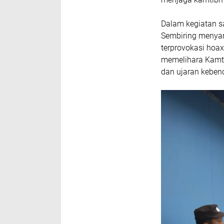
Dalam kegiatan s
Sembiring menya
terprovokasi hoa
memelihara Kamt
dan ujaran keben