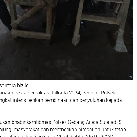
santara biz id
anaan Pesta demokrasi Pilkada 2024, Personil Polsek
ngkat intens berikan pembinaan dan penyuluhan kepada
akukan bhabinkamtibmas Polsek Gebang Aipda Supriadi S.
njungi masyarakat dan memberikan himbauan untuk tetap
s jelang pikada serentak 2024. Sabtu (26/10/2024).