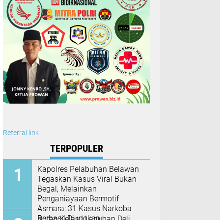
Referral link
TERPOPULER
Kapolres Pelabuhan Belawan
Tegaskan Kasus Viral Bukan
Begal, Melainkan
Penganiayaan Bermotif
Asmara; 31 Kasus Narkoba
Berhasil Diungkap
Rutan Kelas I Labuhan Deli