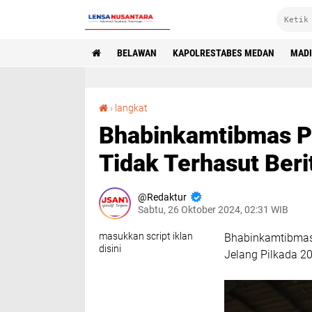
BELAWAN
KAPOLRESTABES MEDAN
MAD
Bhabinkamtibmas Polsek Gebang Ajak Warga Tidak Terhasut Berita Hoax Jelang Pilkada 2024
›
langkat
Bhabinkamtibmas P
Tidak Terhasut Beri
Redaktur
Sabtu, 26 Oktober 2024, 02:31 WIB
masukkan script iklan
Bhabinkamtibmas 
disini
Jelang Pilkada 2