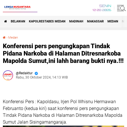
SENIN
10 08 2026
BELAWAN
KAPOLRESTABES MEDAN
MADINAH
MAKASSAR
MEDAN
NA
›
Medan
Konferensi pers pengungkapan Tindak Pidana Narkoba di Halaman Ditresnarkoba Mapolda Sumut,ini lahh barang bukti nya.!!!
Konferensi pers pengungkapan Tindak
Pidana Narkoba di Halaman Ditresnarkoba
Mapolda Sumut,ini lahh barang bukti nya.!!!
Redaktur
Rabu, 30 Oktober 2024, 14:13 WIB
Konferensi Pers : Kapoldasu, Irjen Pol Whisnu Hermawan
Februanto (kedua kiri) saat konferensi pers pengungkapan
Tindak Pidana Narkoba di Halaman Ditresnarkoba Mapolda
Sumut Jalan Sisingamangaraja.