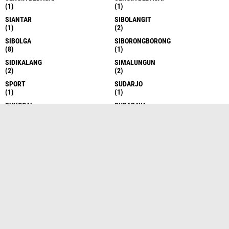
(1)
(1)
SIANTAR
SIBOLANGIT
(1)
(2)
SIBOLGA
SIBORONGBORONG
(8)
(1)
SIDIKALANG
SIMALUNGUN
(2)
(2)
SPORT
SUDARJO
(1)
(1)
SUNGGAL
SURABAYA
(6)
(1)
TAKENGON
TANAH DATAR
(4)
(1)
TANAH KARO
TANAH KARO
(17)
(1)
TANAH KARO
TANAH SERIBU
(1)
(1)
TANJUNG BALAI
TANJUNG BALAI
(6)
(1)
TANJUNG BALAI ASAHAN
TANJUNG BALAI ASAHAN
(7)
(13)