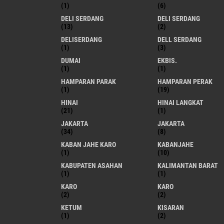
(1)
(6)
DELI SERDANG
DELI SERDANG
(13)
(2)
DELISERDANG
DELL SERDANG
(1)
(3)
DUMAI
EKBIS.
(1)
(1)
HAMPARAN PARAK
HAMPARAN PERAK
(1)
(19)
HINAI
HINAI LANGKAT
(21)
(1)
JAKARTA
JAKARTA
(34)
(8)
KABAN JAHE KARO
KABANJAHE
(1)
(10)
KABUPATEN ASAHAN
KALIMANTAN BARAT
(1)
(1)
KARO
KARO
(2)
(2)
KETUM
KISARAN
(1)
(2)