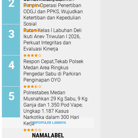
Pimpin Operasi Penertiban
ODGJ dan PPKS, Wujudkan
Ketertiban dan Kepedulian
Sosial
Rutan Kelas I Labuhan Deli
Ikuti Anev Triwulan I 2026,
Perkuat Integritas dan
Evaluasi Kinerja
Respon Cepat,Tekab Polsek
Medan Area Ringkus
Pengedar Sabu di Parkiran
Penginapan OYO
Polrestabes Medan
Musnahkan 29 Kg Sabu, 9 Kg
Ganja dan 1.350 Pod Vape;
Ungkap 1.187 Kasus
Narkotika dalam 300 Hari
Kerja
TERPOPULER LAINNYA
NAMALABEL