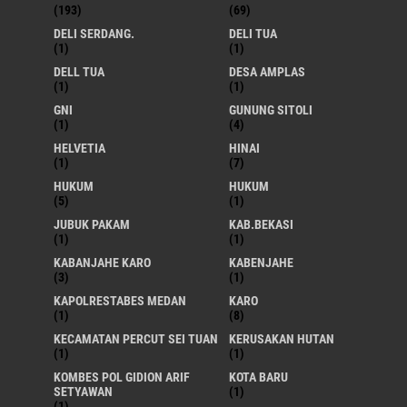
(193)
(69)
DELI SERDANG.
DELI TUA
(1)
(1)
DELL TUA
DESA AMPLAS
(1)
(1)
GNI
GUNUNG SITOLI
(1)
(4)
HELVETIA
HINAI
(1)
(7)
HUKUM
HUKUM
(5)
(1)
JUBUK PAKAM
KAB.BEKASI
(1)
(1)
KABANJAHE KARO
KABENJAHE
(3)
(1)
KAPOLRESTABES MEDAN
KARO
(1)
(8)
KECAMATAN PERCUT SEI TUAN
KERUSAKAN HUTAN
(1)
(1)
KOMBES POL GIDION ARIF
KOTA BARU
SETYAWAN
(1)
(1)