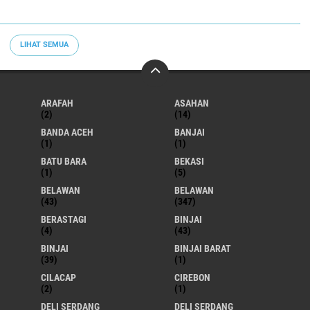
LIHAT SEMUA
ARAFAH
ASAHAN
(2)
(14)
BANDA ACEH
BANJAI
(1)
(1)
BATU BARA
BEKASI
(1)
(5)
BELAWAN
BELAWAN
(43)
(347)
BERASTAGI
BINJAI
(4)
(43)
BINJAI
BINJAI BARAT
(39)
(1)
CILACAP
CIREBON
(2)
(1)
DELI SERDANG
DELI SERDANG