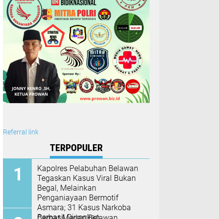
Referral link
TERPOPULER
Kapolres Pelabuhan Belawan
Tegaskan Kasus Viral Bukan
Begal, Melainkan
Penganiayaan Bermotif
Asmara; 31 Kasus Narkoba
Berhasil Diungkap
Camat Medan Belawan