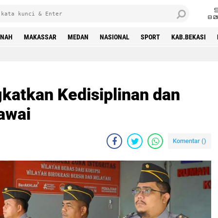
8 0
INAH
MAKASSAR
MEDAN
NASIONAL
SPORT
KAB.BEKASI
gkatkan Kedisiplinan dan
awai
Komentar (
)