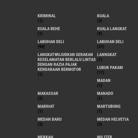
KRIMINAL
KUALA
(1)
(3)
KUALA BEHE
KUALA LANGKAT
(1)
(9)
LABUHAN DELI
LABUHAN DELI
(94)
(21)
LANGKATWUJUDKAN GERAKAN
LANNGKAT
KESELAMATAN BERLALU LINTAS
(1)
DENGAN RAZIA PAJAK
LUBUK PAKAM
KENDARAAN BERMOTOR
(11)
(1)
MADAN
(1)
MAKASSAR
MANADO
(2)
(1)
MARIHAT
MARTUBUNG
(1)
(1)
MEDAN BARU
MEDAN HELVETIA
(3)
(3)
MEKKAH
MILITER