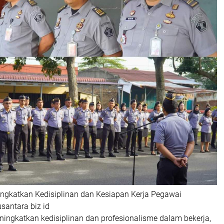
ingkatkan Kedisiplinan dan Kesiapan Kerja Pegawai
santara biz id
ingkatkan kedisiplinan dan profesionalisme dalam bekerja,