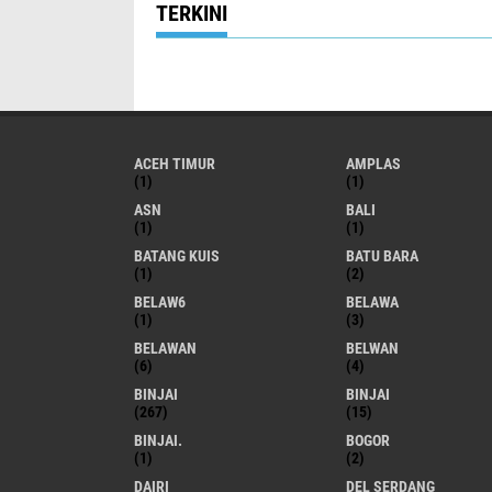
TERKINI
ACEH TIMUR
AMPLAS
(1)
(1)
ASN
BALI
(1)
(1)
BATANG KUIS
BATU BARA
(1)
(2)
BELAW6
BELAWA
(1)
(3)
BELAWAN
BELWAN
(6)
(4)
BINJAI
BINJAI
(267)
(15)
BINJAI.
BOGOR
(1)
(2)
DAIRI
DEL SERDANG