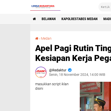
BELAWAN
KAPOLRESTABES MEDAN
MAD
Apel Pagi Rutin Tingkatkan Kedisiplinan dan Kesiapan Kerja Pegawai
›
Medan
Apel Pagi Rutin Tin
Kesiapan Kerja Peg
Redaktur
Senin, 18 November 2024, 14:00 WIB
masukkan script iklan
disini