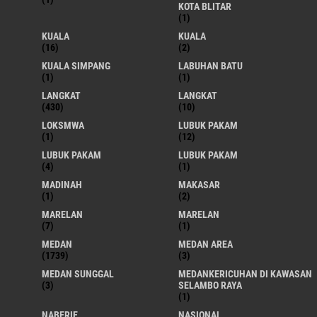
KOTA BLITAR
(1)
KUALA
KUALA
(16)
(2)
KUALA SIMPANG
LABUHAN BATU
(1)
(1)
LANGKAT
LANGKAT
(430)
(10)
LOKSMWA
LUBUK PAKAM
(1)
(12)
LUBUK PAKAM
LUBUK PAKAM
(4)
(1)
MADINAH
MAKASAR
(1)
(2)
MARELAN
MARELAN
(7)
(1)
MEDAN
MEDAN AREA
(1739)
(3)
MEDAN SUNGGAL
MEDANKERICUHAN DI KAWASAN
(3)
SELAMBO RAYA
(1)
NABERIE
NASIONAL