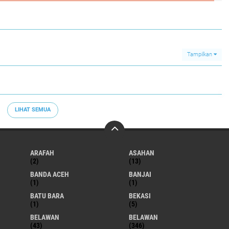
Tampilkan
LIHAT SEMUA
ARAFAH
ASAHAN
(2)
(13)
BANDA ACEH
BANJAI
(1)
(1)
BATU BARA
BEKASI
(1)
(5)
BELAWAN
BELAWAN
(43)
(346)