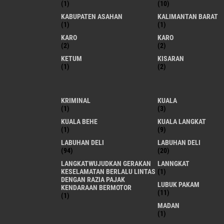
(1)
(10)
KABUPATEN ASAHAN
KALIMANTAN BARAT
(1)
(1)
KARO
KARO
(2)
(2)
KETUM
KISARAN
(1)
(2)
KRIMINAL
KUALA
(1)
(3)
KUALA BEHE
KUALA LANGKAT
(1)
(9)
LABUHAN DELI
LABUHAN DELI
(94)
(20)
LANGKATWUJUDKAN GERAKAN
LANNGKAT
KESELAMATAN BERLALU LINTAS
(1)
DENGAN RAZIA PAJAK
LUBUK PAKAM
KENDARAAN BERMOTOR
(11)
(1)
MADAN
(1)