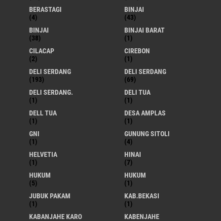
BERASTAGI
BINJAI
(4)
(43)
BINJAI
BINJAI BARAT
(38)
(1)
CILACAP
CIREBON
(2)
(1)
DELI SERDANG
DELI SERDANG
(193)
(69)
DELI SERDANG.
DELI TUA
(1)
(1)
DELL TUA
DESA AMPLAS
(1)
(1)
GNI
GUNUNG SITOLI
(1)
(4)
HELVETIA
HINAI
(1)
(7)
HUKUM
HUKUM
(5)
(1)
JUBUK PAKAM
KAB.BEKASI
(1)
(1)
KABANJAHE KARO
KABENJAHE