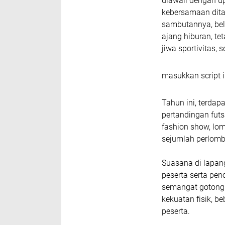
diawali dengan 
kebersamaan dita
sambutannya, bel
ajang hiburan, te
jiwa sportivitas,
masukkan script i
Tahun ini, terdap
pertandingan futs
fashion show, lom
sejumlah perlomba
Suasana di lapan
peserta serta pe
semangat gotong
kekuatan fisik, b
peserta.