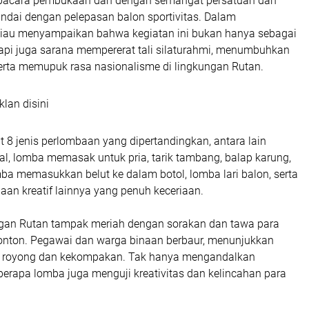
upacara pembukaan dan dengan semangat persatuan dan
ndai dengan pelepasan balon sportivitas. Dalam
iau menyampaikan bahwa kegiatan ini bukan hanya sebagai
tapi juga sarana mempererat tali silaturahmi, menumbuhkan
 serta memupuk rasa nasionalisme di lingkungan Rutan.
klan disini
at 8 jenis perlombaan yang dipertandingkan, antara lain
al, lomba memasak untuk pria, tarik tambang, balap karung,
ba memasukkan belut ke dalam botol, lomba lari balon, serta
an kreatif lainnya yang penuh keceriaan.
gan Rutan tampak meriah dengan sorakan dan tawa para
nonton. Pegawai dan warga binaan berbaur, menunjukkan
 royong dan kekompakan. Tak hanya mengandalkan
eberapa lomba juga menguji kreativitas dan kelincahan para