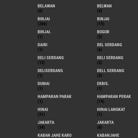
BELAWAN
BELWAN
(6)
(4)
BINJAI
BINJAI
(266)
(15)
BINJAI.
BOGOR
(1)
(2)
DAIRI
DEL SERDANG
(1)
(6)
DELI SERDANG
DELI SERDANG
(12)
(2)
DELISERDANG
DELL SERDANG
(1)
(3)
DUMAI
EKBIS.
(1)
(1)
HAMPARAN PARAK
HAMPARAN PERAK
(1)
(19)
HINAI
HINAI LANGKAT
(21)
(1)
JAKARTA
JAKARTA
(34)
(8)
KABAN JAHE KARO
KABANJAHE