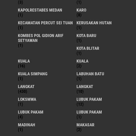
(3)
(1)
KAPOLRESTABES MEDAN
KARO
(1)
(8)
KECAMATAN PERCUT SEI TUAN
KERUSAKAN HUTAN
(1)
(1)
KOMBES POL GIDION ARIF
KOTA BARU
SETYAWAN
(1)
(1)
KOTA BLITAR
(1)
KUALA
KUALA
(16)
(2)
KUALA SIMPANG
LABUHAN BATU
(1)
(1)
LANGKAT
LANGKAT
(430)
(10)
LOKSMWA
LUBUK PAKAM
(1)
(12)
LUBUK PAKAM
LUBUK PAKAM
(4)
(1)
MADINAH
MAKASAR
(1)
(2)