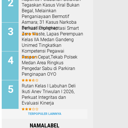
Tegaskan Kasus Viral Bukan
Begal, Melainkan
Penganiayaan Bermotif
Asmara; 31 Kasus Narkoba
Berhasil Diungkap
Perkuat Implementasi Smart
Zero Waste, Lapas Perempuan
Kelas IIA Medan Gandeng
Unimed Tingkatkan
Kompetensi Pegawai
Respon Cepat,Tekab Polsek
Medan Area Ringkus
Pengedar Sabu di Parkiran
Penginapan OYO
Rutan Kelas I Labuhan Deli
Ikuti Anev Triwulan I 2026,
Perkuat Integritas dan
Evaluasi Kinerja
TERPOPULER LAINNYA
NAMALABEL