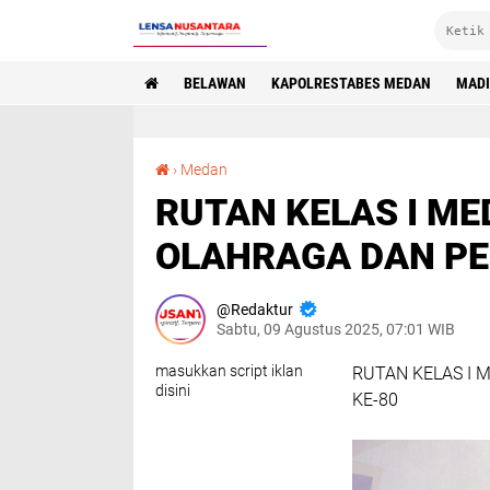
BELAWAN
KAPOLRESTABES MEDAN
MAD
RUTAN KELAS I MEDAN GELAR PEKAN OLAHRAGA DAN PERLOMBAAN HUT RI KE-80
›
Medan
RUTAN KELAS I M
OLAHRAGA DAN PE
Redaktur
Sabtu, 09 Agustus 2025, 07:01 WIB
masukkan script iklan
RUTAN KELAS I 
disini
KE-80