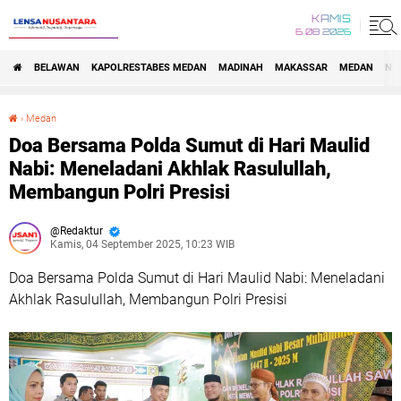
KAMIS
6 08 2026
BELAWAN
KAPOLRESTABES MEDAN
MADINAH
MAKASSAR
MEDAN
NA
›
Medan
Doa Bersama Polda Sumut di Hari Maulid Nabi: Meneladani Akhlak Rasulullah, Membangun Polri Presisi
Doa Bersama Polda Sumut di Hari Maulid
Nabi: Meneladani Akhlak Rasulullah,
Membangun Polri Presisi
Redaktur
Kamis, 04 September 2025, 10:23 WIB
Doa Bersama Polda Sumut di Hari Maulid Nabi: Meneladani
Akhlak Rasulullah, Membangun Polri Presisi