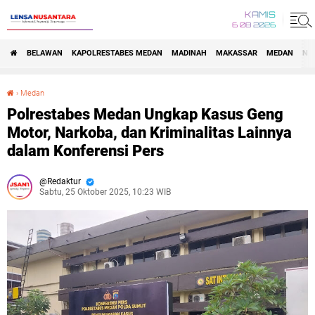
KAMIS
6 08 2026
BELAWAN
KAPOLRESTABES MEDAN
MADINAH
MAKASSAR
MEDAN
NA
›
Medan
Polrestabes Medan Ungkap Kasus Geng Motor, Narkoba, dan Kriminalitas Lainnya dalam Konferensi Pers
Polrestabes Medan Ungkap Kasus Geng
Motor, Narkoba, dan Kriminalitas Lainnya
dalam Konferensi Pers
Redaktur
Sabtu, 25 Oktober 2025, 10:23 WIB