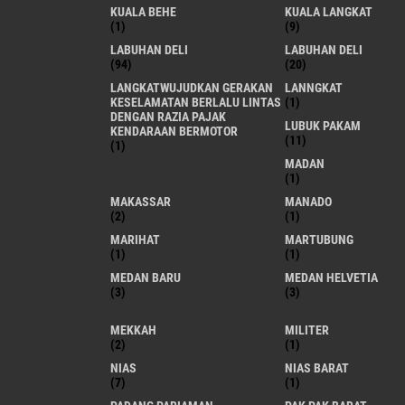
KUALA BEHE
KUALA LANGKAT
(1)
(9)
LABUHAN DELI
LABUHAN DELI
(94)
(20)
LANGKATWUJUDKAN GERAKAN
LANNGKAT
KESELAMATAN BERLALU LINTAS
(1)
DENGAN RAZIA PAJAK
LUBUK PAKAM
KENDARAAN BERMOTOR
(11)
(1)
MADAN
(1)
MAKASSAR
MANADO
(2)
(1)
MARIHAT
MARTUBUNG
(1)
(1)
MEDAN BARU
MEDAN HELVETIA
(3)
(3)
MEKKAH
MILITER
(2)
(1)
NIAS
NIAS BARAT
(7)
(1)