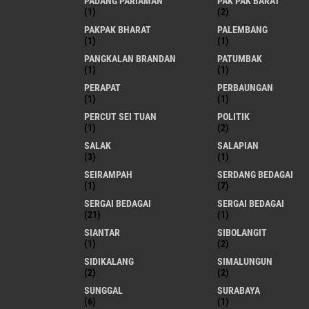
PADANG PARIAMAN
PAK PAK BARAT
(1)
(2)
PAKPAK BHARAT
PALEMBANG
(1)
(1)
PANGKALAN BRANDAN
PATUMBAK
(1)
(1)
PERAPAT
PERBAUNGAN
(1)
(1)
PERCUT SEI TUAN
POLITIK
(1)
(2)
SALAK
SALAPIAN
(3)
(1)
SEIRAMPAH
SERDANG BEDAGAI
(1)
(7)
SERGAI BEDAGAI
SERGAI BEDAGAI
(21)
(1)
SIANTAR
SIBOLANGIT
(1)
(2)
SIDIKALANG
SIMALUNGUN
(2)
(2)
SUNGGAL
SURABAYA
(6)
(1)