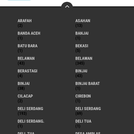
ARAFAH
ASAHAN
(2)
(13)
BANDA ACEH
BANJAI
(1)
(1)
BATU BARA
BEKASI
(1)
(5)
BELAWAN
BELAWAN
(43)
(345)
BERASTAGI
BINJAI
(4)
(43)
BINJAI
BINJAI BARAT
(38)
(1)
CILACAP
CIREBON
(2)
(1)
DELI SERDANG
DELI SERDANG
(193)
(69)
DELI SERDANG.
DELI TUA
(1)
(1)
DELL TUA
DESA AMPLAS