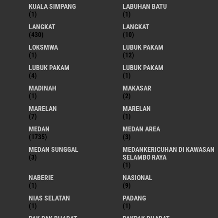
KUALA SIMPANG
LABUHAN BATU
(1)
(1)
LANGKAT
LANGKAT
(430)
(10)
LOKSMWA
LUBUK PAKAM
(1)
(12)
LUBUK PAKAM
LUBUK PAKAM
(4)
(1)
MADINAH
MAKASAR
(1)
(2)
MARELAN
MARELAN
(7)
(1)
MEDAN
MEDAN AREA
(1735)
(3)
MEDAN SUNGGAL
MEDANKERICUHAN DI KAWASAN
(3)
SELAMBO RAYA
(1)
NABERIE
NASIONAL
(1)
(9)
NIAS SELATAN
PADANG
(1)
(1)