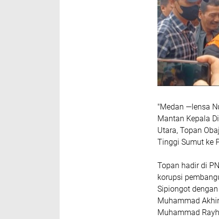
"Medan —lensa Nu
Mantan Kepala D
Utara, Topan Oba
Tinggi Sumut ke 
Topan hadir di P
korupsi pembangu
Sipiongot dengan
Muhammad Akhirun
Muhammad Rayha