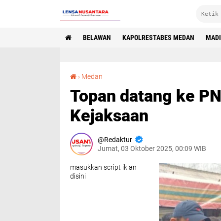
BELAWAN
KAPOLRESTABES MEDAN
MAD
Topan datang ke PN Medan pakai mobil tahanan Kejaksaan
›
Medan
Topan datang ke PN
Kejaksaan
Redaktur
Jumat, 03 Oktober 2025, 00:09 WIB
masukkan script iklan
disini