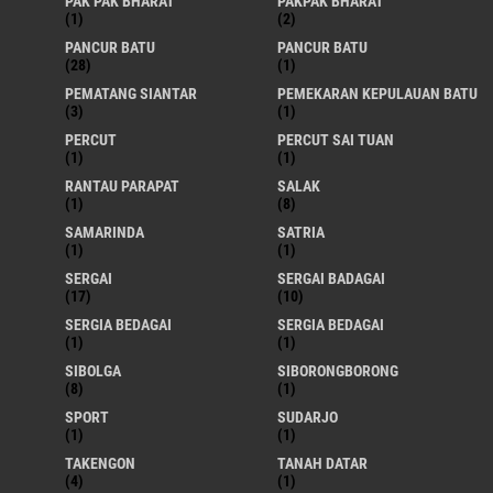
PAK PAK BHARAT
PAKPAK BHARAT
(1)
(2)
PANCUR BATU
PANCUR BATU
(28)
(1)
PEMATANG SIANTAR
PEMEKARAN KEPULAUAN BATU
(3)
(1)
PERCUT
PERCUT SAI TUAN
(1)
(1)
RANTAU PARAPAT
SALAK
(1)
(8)
SAMARINDA
SATRIA
(1)
(1)
SERGAI
SERGAI BADAGAI
(17)
(10)
SERGIA BEDAGAI
SERGIA BEDAGAI
(1)
(1)
SIBOLGA
SIBORONGBORONG
(8)
(1)
SPORT
SUDARJO
(1)
(1)
TAKENGON
TANAH DATAR
(4)
(1)