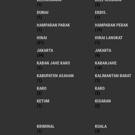
(1)
(3)
DUMAI
EKBIS.
(1)
(1)
HAMPARAN PARAK
HAMPARAN PERAK
(1)
(19)
HINAI
HINAI LANGKAT
(21)
(1)
JAKARTA
JAKARTA
(34)
(8)
KABAN JAHE KARO
KABANJAHE
(1)
(10)
KABUPATEN ASAHAN
KALIMANTAN BARAT
(1)
(1)
KARO
KARO
(2)
(2)
KETUM
KISARAN
(1)
(2)
KRIMINAL
KUALA
(1)
(3)