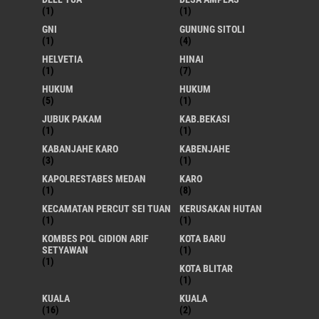
(1)
(1)
GNI
GUNUNG SITOLI
(1)
(4)
HELVETIA
HINAI
(1)
(7)
HUKUM
HUKUM
(5)
(1)
JUBUK PAKAM
KAB.BEKASI
(1)
(1)
KABANJAHE KARO
KABENJAHE
(3)
(1)
KAPOLRESTABES MEDAN
KARO
(1)
(8)
KECAMATAN PERCUT SEI TUAN
KERUSAKAN HUTAN
(1)
(1)
KOMBES POL GIDION ARIF
KOTA BARU
SETYAWAN
(1)
(1)
KOTA BLITAR
(1)
KUALA
KUALA
(16)
(2)