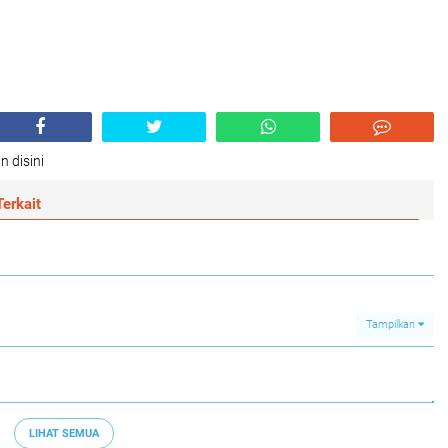
n disini
erkait
Tampilkan
LIHAT SEMUA