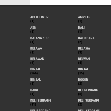
ACEH TIMUR
AMPLAS
(1)
(1)
ASN
BALI
(1)
(1)
BATANG KUIS
BATU BARA
(1)
(2)
BELAW6
BELAWA
(1)
(3)
BELAWAN
BELWAN
(6)
(4)
BINJAI
BINJAI
(266)
(15)
BINJAI.
BOGOR
(1)
(2)
DAIRI
DEL SERDANG
(1)
(6)
DELI SERDANG
DELI SERDANG
(11)
(2)
DELISERDANG
DELL SERDANG