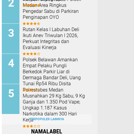
Medan Area Ringkus
Pengedar Sabu di Parkiran
Penginapan OYO
Rutan Kelas I Labuhan Deli
Ikuti Anev Triwulan I 2026,
Perkuat Integritas dan
Evaluasi Kinerja
Polsek Belawan Amankan
Empat Pelaku Pungli
Berkedok Parkir Liar di
Dermaga Bandar Deli, Uang
Tunai Rp54 Ribu Disita
Polrestabes Medan
Musnahkan 29 Kg Sabu, 9 Kg
Ganja dan 1.350 Pod Vape;
Ungkap 1.187 Kasus
Narkotika dalam 300 Hari
Kerja
TERPOPULER LAINNYA
NAMALABEL