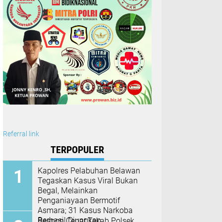
Referral link
TERPOPULER
Kapolres Pelabuhan Belawan
Tegaskan Kasus Viral Bukan
Begal, Melainkan
Penganiayaan Bermotif
Asmara; 31 Kasus Narkoba
Berhasil Diungkap
Respon Cepat,Tekab Polsek