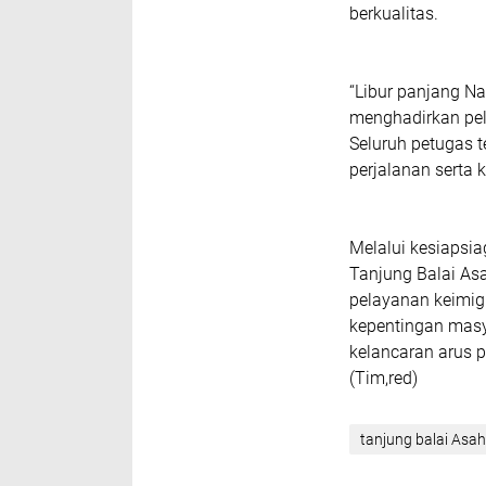
berkualitas.
“Libur panjang N
menghadirkan pela
Seluruh petugas 
perjalanan serta
Melalui kesiapsia
Tanjung Balai A
pelayanan keimigr
kepentingan masy
kelancaran arus 
(Tim,red)
tanjung balai Asa