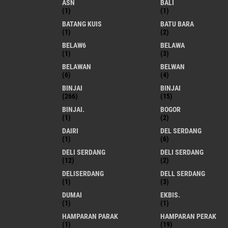
ASN
BALI
(1)
(1)
BATANG KUIS
BATU BARA
(1)
(2)
BELAW6
BELAWA
(1)
(3)
BELAWAN
BELWAN
(6)
(4)
BINJAI
BINJAI
(266)
(15)
BINJAI.
BOGOR
(1)
(2)
DAIRI
DEL SERDANG
(1)
(6)
DELI SERDANG
DELI SERDANG
(12)
(2)
DELISERDANG
DELL SERDANG
(1)
(3)
DUMAI
EKBIS.
(1)
(1)
HAMPARAN PARAK
HAMPARAN PERAK
(1)
(19)