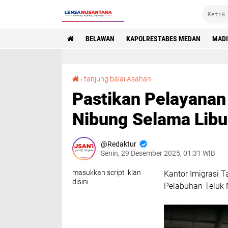
BELAWAN
KAPOLRESTABES MEDAN
MAD
Pastikan Pelayanan Optimal di Pelabuhan Teluk Nibung Selama Libur Nataru
›
tanjung balai Asahan
Pastikan Pelayanan
Nibung Selama Libu
Redaktur
Senin, 29 Desember 2025, 01:31 WIB
masukkan script iklan
Kantor Imigrasi 
disini
Pelabuhan Teluk 