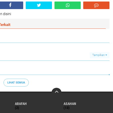
n disini
erkait
Tampilkan
LIHAT SEMUA
ARAFAH
ASAHAN
(2)
(13)