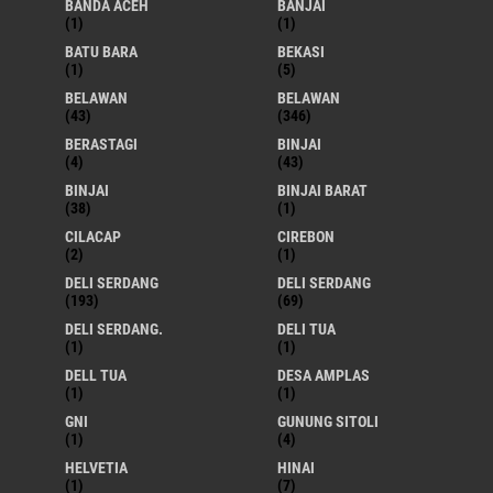
BANDA ACEH
BANJAI
(1)
(1)
BATU BARA
BEKASI
(1)
(5)
BELAWAN
BELAWAN
(43)
(346)
BERASTAGI
BINJAI
(4)
(43)
BINJAI
BINJAI BARAT
(38)
(1)
CILACAP
CIREBON
(2)
(1)
DELI SERDANG
DELI SERDANG
(193)
(69)
DELI SERDANG.
DELI TUA
(1)
(1)
DELL TUA
DESA AMPLAS
(1)
(1)
GNI
GUNUNG SITOLI
(1)
(4)
HELVETIA
HINAI
(1)
(7)