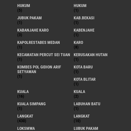
HUKUM
HUKUM
(5)
(1)
JUBUK PAKAM
KAB.BEKASI
(1)
(1)
KABANJAHE KARO
KABENJAHE
(3)
(1)
KAPOLRESTABES MEDAN
KARO
(1)
(8)
KECAMATAN PERCUT SEI TUAN
KERUSAKAN HUTAN
(1)
(1)
KOMBES POL GIDION ARIF
KOTA BARU
SETYAWAN
(1)
(1)
KOTA BLITAR
(1)
KUALA
KUALA
(16)
(2)
KUALA SIMPANG
LABUHAN BATU
(1)
(1)
LANGKAT
LANGKAT
(430)
(10)
LOKSMWA
LUBUK PAKAM