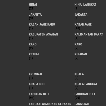
HINAI
HINAI LANGKAT
(21)
(1)
JAKARTA
JAKARTA
(34)
(8)
KABAN JAHE KARO
KABANJAHE
(1)
(10)
KABUPATEN ASAHAN
KALIMANTAN BARAT
(1)
(1)
KARO
KARO
(2)
(2)
KETUM
KISARAN
(1)
(2)
KRIMINAL
KUALA
(1)
(3)
KUALA BEHE
KUALA LANGKAT
(1)
(9)
LABUHAN DELI
LABUHAN DELI
(94)
(20)
LANGKATWUJUDKAN GERAKAN
LANNGKAT