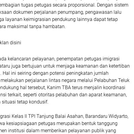
pembagian tugas petugas secara proporsional. Dengan sistem
riksaan dokumen perjalanan penumpang, pengawasan lalu
gga layanan keimigrasian pendukung lainnya dapat tetap
ara maksimal tanpa hambatan.
klan disini
pada kelancaran pelayanan, penempatan petugas imigrasi
ataru juga bertujuan untuk menjaga keamanan dan ketertiban
. Hal ini seiring dengan potensi peningkatan jumlah
elakukan perjalanan lintas negara melalui Pelabuhan Teluk
ndukung hal tersebut, Kanim TBA terus menjalin koordinasi
ansi terkait, seperti otoritas pelabuhan dan aparat keamanan,
ituasi tetap kondusif.
grasi Kelas II TPI Tanjung Balai Asahan, Barandaru Widyarto,
a kesiapsiagaan petugas merupakan bentuk tanggung
en institusi dalam memberikan pelayanan publik yang