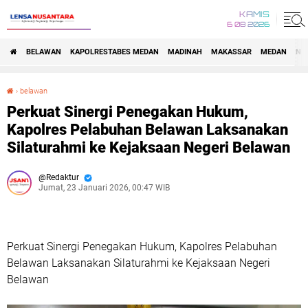
KAMIS
6 08 2026
BELAWAN
KAPOLRESTABES MEDAN
MADINAH
MAKASSAR
MEDAN
NA
›
belawan
Perkuat Sinergi Penegakan Hukum, Kapolres Pelabuhan Belawan Laksanakan Silaturahmi ke Kejaksaan Negeri Belawan
Perkuat Sinergi Penegakan Hukum,
Kapolres Pelabuhan Belawan Laksanakan
Silaturahmi ke Kejaksaan Negeri Belawan
Redaktur
Jumat, 23 Januari 2026, 00:47 WIB
Perkuat Sinergi Penegakan Hukum, Kapolres Pelabuhan
Belawan Laksanakan Silaturahmi ke Kejaksaan Negeri
Belawan