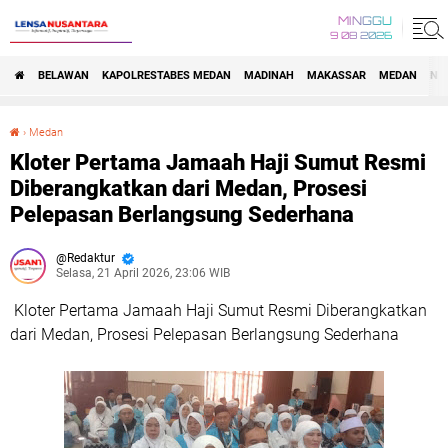
MINGGU
9 08 2026
BELAWAN
KAPOLRESTABES MEDAN
MADINAH
MAKASSAR
MEDAN
NA
›
Medan
Kloter Pertama Jamaah Haji Sumut Resmi Diberangkatkan dari Medan, Prosesi Pelepasan Berlangsung Sederhana
Kloter Pertama Jamaah Haji Sumut Resmi
Diberangkatkan dari Medan, Prosesi
Pelepasan Berlangsung Sederhana
Redaktur
Selasa, 21 April 2026, 23:06 WIB
Kloter Pertama Jamaah Haji Sumut Resmi Diberangkatkan
dari Medan, Prosesi Pelepasan Berlangsung Sederhana