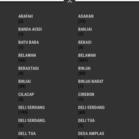
ARAFAH
ASAHAN
(2)
(13)
BANDA ACEH
BANJAI
(1)
(1)
BATU BARA
BEKASI
(1)
(5)
BELAWAN
BELAWAN
(43)
(347)
BERASTAGI
BINJAI
(4)
(43)
BINJAI
BINJAI BARAT
(39)
(1)
CILACAP
CIREBON
(2)
(1)
DELI SERDANG
DELI SERDANG
(193)
(69)
DELI SERDANG.
DELI TUA
(1)
(1)
DELL TUA
DESA AMPLAS
(1)
(1)