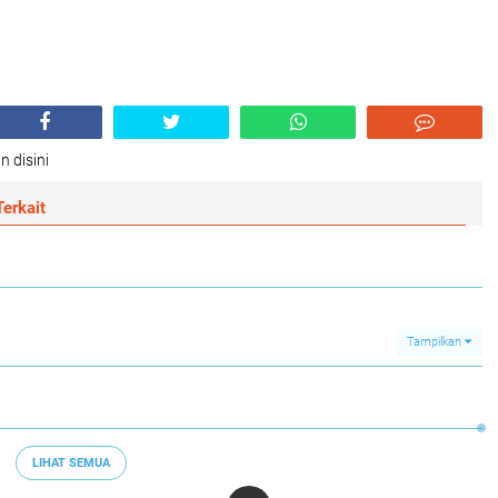
n disini
erkait
Tampilkan
LIHAT SEMUA