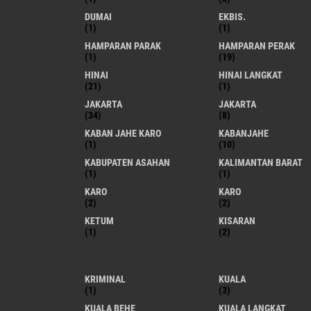
DUMAI
EKBIS.
(1)
(1)
HAMPARAN PARAK
HAMPARAN PERAK
(1)
(19)
HINAI
HINAI LANGKAT
(21)
(1)
JAKARTA
JAKARTA
(34)
(8)
KABAN JAHE KARO
KABANJAHE
(1)
(10)
KABUPATEN ASAHAN
KALIMANTAN BARAT
(1)
(1)
KARO
KARO
(2)
(2)
KETUM
KISARAN
(1)
(2)
KRIMINAL
KUALA
(1)
(3)
KUALA BEHE
KUALA LANGKAT