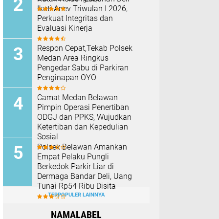
Ikuti Anev Triwulan I 2026,
Perkuat Integritas dan
Evaluasi Kinerja
Respon Cepat,Tekab Polsek
Medan Area Ringkus
Pengedar Sabu di Parkiran
Penginapan OYO
Camat Medan Belawan
Pimpin Operasi Penertiban
ODGJ dan PPKS, Wujudkan
Ketertiban dan Kepedulian
Sosial
Polsek Belawan Amankan
Empat Pelaku Pungli
Berkedok Parkir Liar di
Dermaga Bandar Deli, Uang
Tunai Rp54 Ribu Disita
TERPOPULER LAINNYA
NAMALABEL