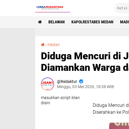
BELAWAN
KAPOLRESTABES MEDAN
MAD
Diduga Mencuri di Jalan Halat, Pria 37 Tahun Diamankan Warga dan Diserahkan ke Polisi
›
Medan
Diduga Mencuri di J
Diamankan Warga da
Redaktur
Minggu, 03 Mei 2026, 18:38 WIB
masukkan script iklan
disini
Diduga Mencuri d
Diserahkan ke Pol