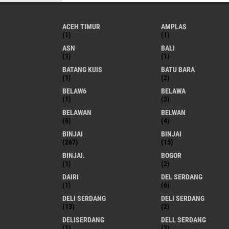
ACEH TIMUR
AMPLAS
(1)
(1)
ASN
BALI
(1)
(1)
BATANG KUIS
BATU BARA
(1)
(2)
BELAW6
BELAWA
(1)
(3)
BELAWAN
BELWAN
(6)
(4)
BINJAI
BINJAI
(267)
(15)
BINJAI.
BOGOR
(1)
(2)
DAIRI
DEL SERDANG
(1)
(6)
DELI SERDANG
DELI SERDANG
(13)
(2)
DELISERDANG
DELL SERDANG
(1)
(3)