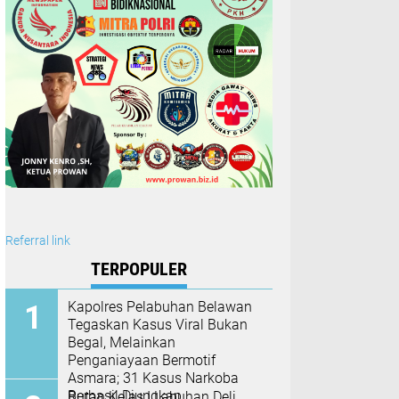
Referral link
TERPOPULER
Kapolres Pelabuhan Belawan
Tegaskan Kasus Viral Bukan
Begal, Melainkan
Penganiayaan Bermotif
Asmara; 31 Kasus Narkoba
Berhasil Diungkap
Rutan Kelas I Labuhan Deli