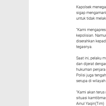
Kapolsek menegas
sigap mengamank
untuk tidak melak
“Kami mengapres
kepolisian. Namu
diserahkan kepada
tegasnya.
Saat ini, pelaku 
dan dijerat deng
hukuman penjara 
Polisi juga teng
serupa di wilaya
“Kami akan terus
situasi kamtibma
Ainul Yaqin(Tim)