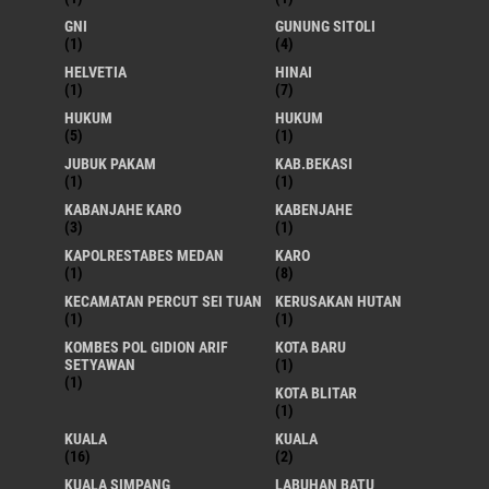
GNI
GUNUNG SITOLI
(1)
(4)
HELVETIA
HINAI
(1)
(7)
HUKUM
HUKUM
(5)
(1)
JUBUK PAKAM
KAB.BEKASI
(1)
(1)
KABANJAHE KARO
KABENJAHE
(3)
(1)
KAPOLRESTABES MEDAN
KARO
(1)
(8)
KECAMATAN PERCUT SEI TUAN
KERUSAKAN HUTAN
(1)
(1)
KOMBES POL GIDION ARIF
KOTA BARU
SETYAWAN
(1)
(1)
KOTA BLITAR
(1)
KUALA
KUALA
(16)
(2)
KUALA SIMPANG
LABUHAN BATU