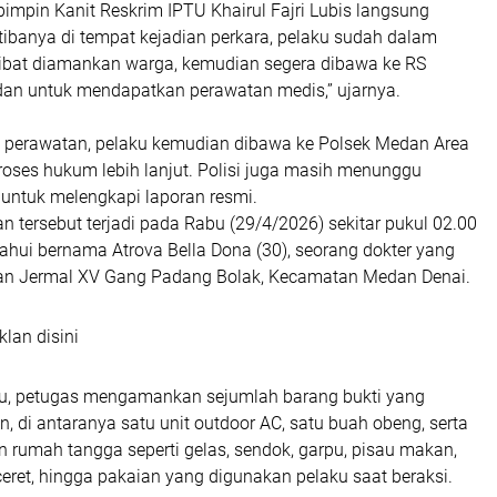
pimpin Kanit Reskrim IPTU Khairul Fajri Lubis langsung
tibanya di tempat kejadian perkara, pelaku sudah dalam
akibat diamankan warga, kemudian segera dibawa ke RS
n untuk mendapatkan perawatan medis,” ujarnya.
i perawatan, pelaku kemudian dibawa ke Polsek Medan Area
roses hukum lebih lanjut. Polisi juga masih menunggu
 untuk melengkapi laporan resmi.
an tersebut terjadi pada Rabu (29/4/2026) sekitar pukul 02.00
ahui bernama Atrova Bella Dona (30), seorang dokter yang
alan Jermal XV Gang Padang Bolak, Kecamatan Medan Denai.
klan disini
ku, petugas mengamankan sejumlah barang bukti yang
an, di antaranya satu unit outdoor AC, satu buah obeng, serta
n rumah tangga seperti gelas, sendok, garpu, pisau makan,
ceret, hingga pakaian yang digunakan pelaku saat beraksi.