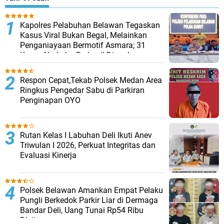
Kapolres Pelabuhan Belawan Tegaskan
Kasus Viral Bukan Begal, Melainkan
Penganiayaan Bermotif Asmara; 31
Kasus Narkoba Berhasil Diungkap
Respon Cepat,Tekab Polsek Medan Area
Ringkus Pengedar Sabu di Parkiran
Penginapan OYO
Rutan Kelas I Labuhan Deli Ikuti Anev
Triwulan I 2026, Perkuat Integritas dan
Evaluasi Kinerja
Polsek Belawan Amankan Empat Pelaku
Pungli Berkedok Parkir Liar di Dermaga
Bandar Deli, Uang Tunai Rp54 Ribu
Disita