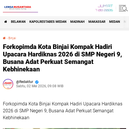
JUM'AT
7 08 2026
BELAWAN
KAPOLRESTABES MEDAN
MADINAH
MAKASSAR
MEDAN
NA
›
Binjai
Forkopimda Kota Binjai Kompak Hadiri Upacara Hardiknas 2026 di SMP Negeri 9, Busana Adat Perkuat Semangat Kebhinekaan
Forkopimda Kota Binjai Kompak Hadiri
Upacara Hardiknas 2026 di SMP Negeri 9,
Busana Adat Perkuat Semangat
Kebhinekaan
Redaktur
Sabtu, 02 Mei 2026, 09:08 WIB
Forkopimda Kota Binjai Kompak Hadiri Upacara Hardiknas
2026 di SMP Negeri 9, Busana Adat Perkuat Semangat
Kebhinekaan