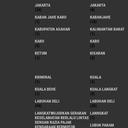
JAKARTA
JAKARTA
(34)
(8)
KABAN JAHE KARO
KABANJAHE
(1)
(10)
KABUPATEN ASAHAN
KALIMANTAN BARAT
(1)
(1)
KARO
KARO
(2)
(2)
KETUM
KISARAN
(1)
(2)
KRIMINAL
KUALA
(1)
(3)
KUALA BEHE
KUALA LANGKAT
(1)
(9)
LABUHAN DELI
LABUHAN DELI
(94)
(20)
LANGKATWUJUDKAN GERAKAN
LANNGKAT
KESELAMATAN BERLALU LINTAS
(1)
DENGAN RAZIA PAJAK
LUBUK PAKAM
KENDARAAN BERMOTOR