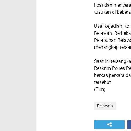
lipat dan menyer
tusukan di beber
Usai kejadian, k
Belawan. Berbekal
Pelabuhan Belawa
menangkap tersang
Saat ini tersangk
Reskrim Polres P
berkas perkara d
tersebut.
(Tim)
Belawan