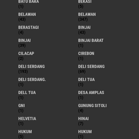
BATU BARA
BEKASI
(1)
(5)
BELAWAN
BELAWAN
(43)
(347)
BERASTAGI
BINJAI
(4)
(43)
BINJAI
BINJAI BARAT
(39)
(1)
CILACAP
CIREBON
(2)
(1)
DELI SERDANG
DELI SERDANG
(193)
(69)
DELI SERDANG.
DELI TUA
(1)
(1)
DELL TUA
DESA AMPLAS
(1)
(1)
GNI
GUNUNG SITOLI
(1)
(4)
HELVETIA
HINAI
(1)
(7)
HUKUM
HUKUM
(5)
(1)