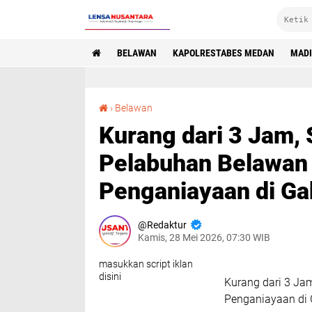
BELAWAN
KAPOLRESTABES MEDAN
MAD
Kurang dari 3 Jam, Sat Reskrim Polres Pelabuhan Belawan Tangkap Pelaku Penganiayaan di Gabion
›
Belawan
Kurang dari 3 Jam, 
Pelabuhan Belawan
Penganiayaan di Ga
Redaktur
Kamis, 28 Mei 2026, 07:30 WIB
masukkan script iklan
disini
Kurang dari 3 Ja
Penganiayaan di