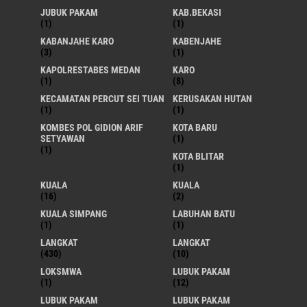
JUBUK PAKAM
KAB.BEKASI
(1)
(1)
KABANJAHE KARO
KABENJAHE
(3)
(1)
KAPOLRESTABES MEDAN
KARO
(1)
(8)
KECAMATAN PERCUT SEI TUAN
KERUSAKAN HUTAN
(1)
(1)
KOMBES POL GIDION ARIF
KOTA BARU
SETYAWAN
(1)
(1)
KOTA BLITAR
(1)
KUALA
KUALA
(16)
(2)
KUALA SIMPANG
LABUHAN BATU
(1)
(1)
LANGKAT
LANGKAT
(430)
(10)
LOKSMWA
LUBUK PAKAM
(1)
(12)
LUBUK PAKAM
LUBUK PAKAM