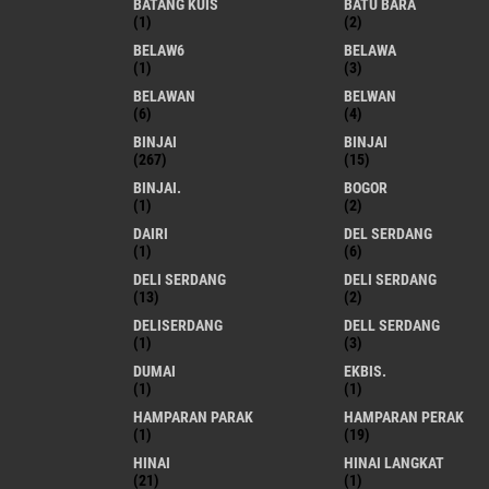
BATANG KUIS
BATU BARA
(1)
(2)
BELAW6
BELAWA
(1)
(3)
BELAWAN
BELWAN
(6)
(4)
BINJAI
BINJAI
(267)
(15)
BINJAI.
BOGOR
(1)
(2)
DAIRI
DEL SERDANG
(1)
(6)
DELI SERDANG
DELI SERDANG
(13)
(2)
DELISERDANG
DELL SERDANG
(1)
(3)
DUMAI
EKBIS.
(1)
(1)
HAMPARAN PARAK
HAMPARAN PERAK
(1)
(19)
HINAI
HINAI LANGKAT
(21)
(1)