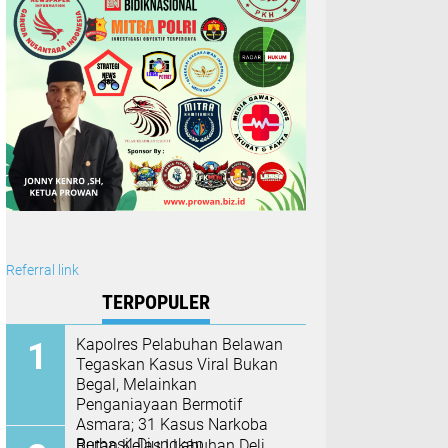
Referral link
TERPOPULER
Kapolres Pelabuhan Belawan
Tegaskan Kasus Viral Bukan
Begal, Melainkan
Penganiayaan Bermotif
Asmara; 31 Kasus Narkoba
Berhasil Diungkap
Rutan Kelas I Labuhan Deli