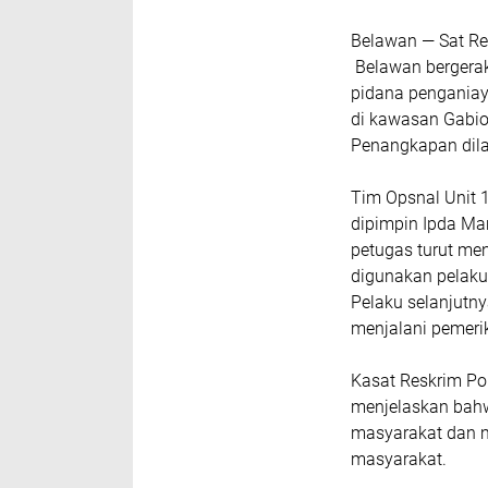
Belawan — Sat Re
Belawan bergerak 
pidana penganiay
di kawasan Gabio
Penangkapan dil
Tim Opsnal Unit 
dipimpin Ipda Mar
petugas turut men
digunakan pelaku
Pelaku selanjutn
menjalani pemeri
Kasat Reskrim Po
menjelaskan bahw
masyarakat dan m
masyarakat.