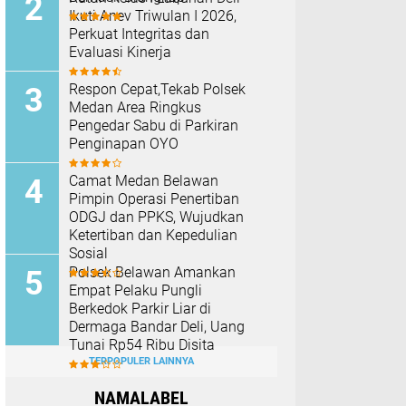
Ikuti Anev Triwulan I 2026,
Perkuat Integritas dan
Evaluasi Kinerja
Respon Cepat,Tekab Polsek
Medan Area Ringkus
Pengedar Sabu di Parkiran
Penginapan OYO
Camat Medan Belawan
Pimpin Operasi Penertiban
ODGJ dan PPKS, Wujudkan
Ketertiban dan Kepedulian
Sosial
Polsek Belawan Amankan
Empat Pelaku Pungli
Berkedok Parkir Liar di
Dermaga Bandar Deli, Uang
Tunai Rp54 Ribu Disita
TERPOPULER LAINNYA
NAMALABEL