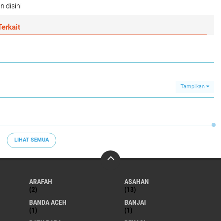
n disini
erkait
Tampilkan
LIHAT SEMUA
ARAFAH
ASAHAN
(2)
(13)
BANDA ACEH
BANJAI
(1)
(1)