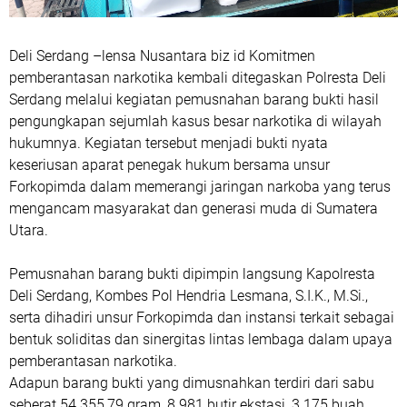
Deli Serdang –lensa Nusantara biz id Komitmen
pemberantasan narkotika kembali ditegaskan Polresta Deli
Serdang melalui kegiatan pemusnahan barang bukti hasil
pengungkapan sejumlah kasus besar narkotika di wilayah
hukumnya. Kegiatan tersebut menjadi bukti nyata
keseriusan aparat penegak hukum bersama unsur
Forkopimda dalam memerangi jaringan narkoba yang terus
mengancam masyarakat dan generasi muda di Sumatera
Utara.
Pemusnahan barang bukti dipimpin langsung Kapolresta
Deli Serdang, Kombes Pol Hendria Lesmana, S.I.K., M.Si.,
serta dihadiri unsur Forkopimda dan instansi terkait sebagai
bentuk soliditas dan sinergitas lintas lembaga dalam upaya
pemberantasan narkotika.
Adapun barang bukti yang dimusnahkan terdiri dari sabu
seberat 54.355,79 gram, 8.981 butir ekstasi, 3.175 buah