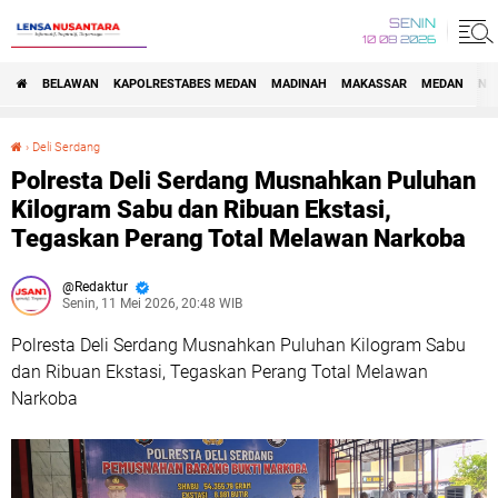
SENIN
10 08 2026
BELAWAN
KAPOLRESTABES MEDAN
MADINAH
MAKASSAR
MEDAN
NA
›
Deli Serdang
Polresta Deli Serdang Musnahkan Puluhan Kilogram Sabu dan Ribuan Ekstasi, Tegaskan Perang Total Melawan Narkoba
Polresta Deli Serdang Musnahkan Puluhan
Kilogram Sabu dan Ribuan Ekstasi,
Tegaskan Perang Total Melawan Narkoba
Redaktur
Senin, 11 Mei 2026, 20:48 WIB
Polresta Deli Serdang Musnahkan Puluhan Kilogram Sabu
dan Ribuan Ekstasi, Tegaskan Perang Total Melawan
Narkoba