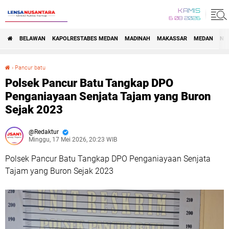
KAMIS
6 08 2026
BELAWAN
KAPOLRESTABES MEDAN
MADINAH
MAKASSAR
MEDAN
NA
›
Pancur batu
Polsek Pancur Batu Tangkap DPO Penganiayaan Senjata Tajam yang Buron Sejak 2023
Polsek Pancur Batu Tangkap DPO
Penganiayaan Senjata Tajam yang Buron
Sejak 2023
Redaktur
Minggu, 17 Mei 2026, 20:23 WIB
Polsek Pancur Batu Tangkap DPO Penganiayaan Senjata
Tajam yang Buron Sejak 2023