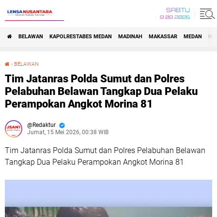
SABTU
8 08 2026
BELAWAN
KAPOLRESTABES MEDAN
MADINAH
MAKASSAR
MEDAN
NA
›
BELAWAN
Tim Jatanras Polda Sumut dan Polres Pelabuhan Belawan Tangkap Dua Pelaku Perampokan Angkot Morina 81
Tim Jatanras Polda Sumut dan Polres
Pelabuhan Belawan Tangkap Dua Pelaku
Perampokan Angkot Morina 81
Redaktur
Jumat, 15 Mei 2026, 00:38 WIB
Tim Jatanras Polda Sumut dan Polres Pelabuhan Belawan
Tangkap Dua Pelaku Perampokan Angkot Morina 81