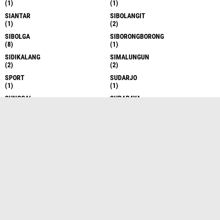
(1)
(1)
SIANTAR
SIBOLANGIT
(1)
(2)
SIBOLGA
SIBORONGBORONG
(8)
(1)
SIDIKALANG
SIMALUNGUN
(2)
(2)
SPORT
SUDARJO
(1)
(1)
SUNGGAL
SURABAYA
(6)
(1)
TAKENGON
TANAH DATAR
(4)
(1)
TANAH KARO
TANAH KARO
(17)
(1)
TANAH KARO
TANAH SERIBU
(1)
(1)
TANJUNG BALAI
TANJUNG BALAI
(6)
(1)
TANJUNG BALAI ASAHAN
TANJUNG BALAI ASAHAN
(7)
(13)