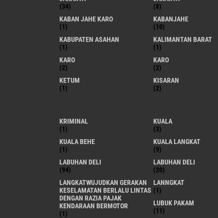
(34)
(8)
KABAN JAHE KARO
KABANJAHE
(1)
(10)
KABUPATEN ASAHAN
KALIMANTAN BARAT
(1)
(1)
KARO
KARO
(2)
(2)
KETUM
KISARAN
(1)
(2)
KRIMINAL
KUALA
(1)
(3)
KUALA BEHE
KUALA LANGKAT
(1)
(9)
LABUHAN DELI
LABUHAN DELI
(94)
(20)
LANGKATWUJUDKAN GERAKAN
LANNGKAT
KESELAMATAN BERLALU LINTAS
(1)
DENGAN RAZIA PAJAK
LUBUK PAKAM
KENDARAAN BERMOTOR
(11)
(1)