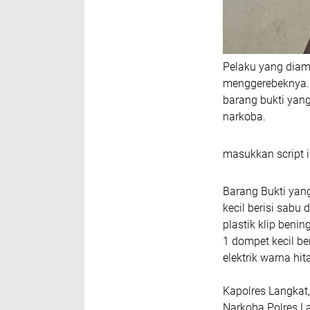
Pelaku yang diama
menggerebeknya. 
barang bukti yan
narkoba.
masukkan script i
Barang Bukti yang
kecil berisi sabu
plastik klip ben
1 dompet kecil b
elektrik warna h
Kapolres Langkat,
Narkoba Polres L