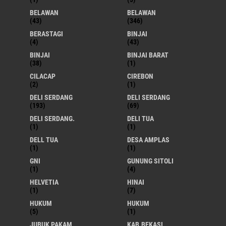
BELAWAN
BELAWAN
(43)
(346)
BERASTAGI
BINJAI
(4)
(43)
BINJAI
BINJAI BARAT
(38)
(1)
CILACAP
CIREBON
(2)
(1)
DELI SERDANG
DELI SERDANG
(193)
(69)
DELI SERDANG.
DELI TUA
(1)
(1)
DELL TUA
DESA AMPLAS
(1)
(1)
GNI
GUNUNG SITOLI
(1)
(4)
HELVETIA
HINAI
(1)
(7)
HUKUM
HUKUM
(5)
(1)
JUBUK PAKAM
KAB.BEKASI