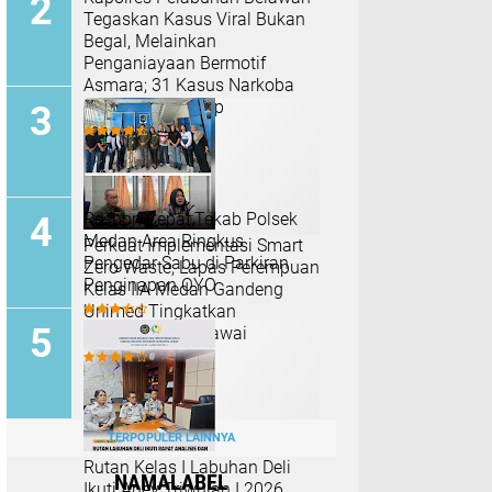
Tegaskan Kasus Viral Bukan
Begal, Melainkan
Penganiayaan Bermotif
Asmara; 31 Kasus Narkoba
Berhasil Diungkap
Respon Cepat,Tekab Polsek
Medan Area Ringkus
Perkuat Implementasi Smart
Pengedar Sabu di Parkiran
Zero Waste, Lapas Perempuan
Penginapan OYO
Kelas IIA Medan Gandeng
Unimed Tingkatkan
Kompetensi Pegawai
TERPOPULER LAINNYA
Rutan Kelas I Labuhan Deli
NAMALABEL
Ikuti Anev Triwulan I 2026,