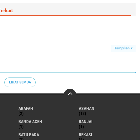
erkait
Tampilkan
LIHAT SEMUA
ARAFAH
ASAHAN
(2)
(13)
BANDA ACEH
BANJAI
(1)
(1)
BATU BARA
BEKASI
(1)
(5)