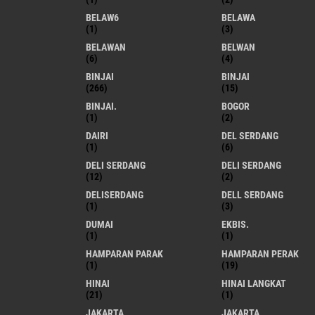
BELAW6
BELAWA
(1)
(3)
BELAWAN
BELWAN
(6)
(4)
BINJAI
BINJAI
(266)
(15)
BINJAI.
BOGOR
(1)
(2)
DAIRI
DEL SERDANG
(1)
(6)
DELI SERDANG
DELI SERDANG
(12)
(2)
DELISERDANG
DELL SERDANG
(1)
(3)
DUMAI
EKBIS.
(1)
(1)
HAMPARAN PARAK
HAMPARAN PERAK
(1)
(19)
HINAI
HINAI LANGKAT
(21)
(1)
JAKARTA
JAKARTA