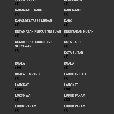
(1)
(1)
KABANJAHE KARO
KABENJAHE
(3)
(1)
KAPOLRESTABES MEDAN
KARO
(1)
(8)
KECAMATAN PERCUT SEI TUAN
KERUSAKAN HUTAN
(1)
(1)
KOMBES POL GIDION ARIF
KOTA BARU
SETYAWAN
(1)
(1)
KOTA BLITAR
(1)
KUALA
KUALA
(16)
(2)
KUALA SIMPANG
LABUHAN BATU
(1)
(1)
LANGKAT
LANGKAT
(430)
(10)
LOKSMWA
LUBUK PAKAM
(1)
(12)
LUBUK PAKAM
LUBUK PAKAM
(4)
(1)