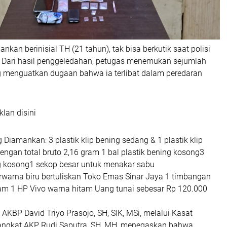
nkan berinisial TH (21 tahun), tak bisa berkutik saat polisi
Dari hasil penggeledahan, petugas menemukan sejumlah
g menguatkan dugaan bahwa ia terlibat dalam peredaran
klan disini
 Diamankan: 3 plastik klip bening sedang & 1 plastik klip
 dengan total bruto 2,16 gram 1 bal plastik bening kosong3
ing kosong1 sekop besar untuk menakar sabu
erwarna biru bertuliskan Toko Emas Sinar Jaya 1 timbangan
itam 1 HP Vivo warna hitam Uang tunai sebesar Rp 120.000
 AKBP David Triyo Prasojo, SH, SIK, MSi, melalui Kasat
angkat AKP Rudi Saputra, SH, MH, menegaskan bahwa