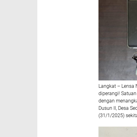
Langkat – Lensa N
diperangi! Satua
dengan menangkap
Dusun II, Desa S
(31/1/2025) sekit