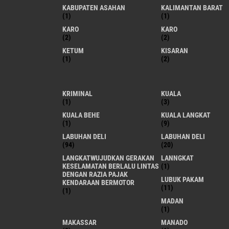
KABUPATEN ASAHAN
KALIMANTAN BARAT
(1)
(1)
KARO
KARO
(2)
(2)
KETUM
KISARAN
(1)
(2)
KRIMINAL
KUALA
(1)
(3)
KUALA BEHE
KUALA LANGKAT
(1)
(9)
LABUHAN DELI
LABUHAN DELI
(94)
(20)
LANGKATWUJUDKAN GERAKAN
LANNGKAT
KESELAMATAN BERLALU LINTAS
(1)
DENGAN RAZIA PAJAK
LUBUK PAKAM
KENDARAAN BERMOTOR
(11)
(1)
MADAN
(1)
MAKASSAR
MANADO