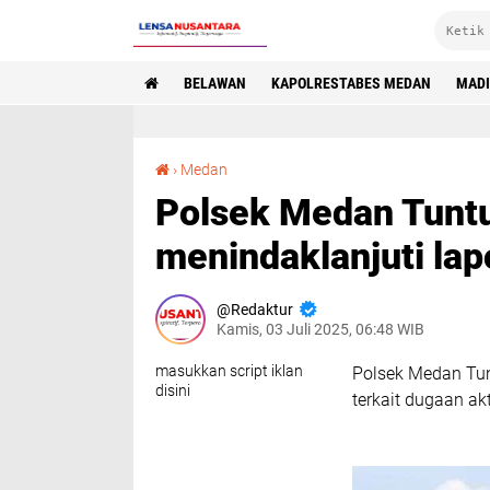
BELAWAN
KAPOLRESTABES MEDAN
MAD
Polsek Medan Tuntungan bergerak cepat menindaklanjuti laporan masyarakat
›
Medan
Polsek Medan Tunt
menindaklanjuti la
Redaktur
Kamis, 03 Juli 2025, 06:48 WIB
masukkan script iklan
Polsek Medan Tun
disini
terkait dugaan ak