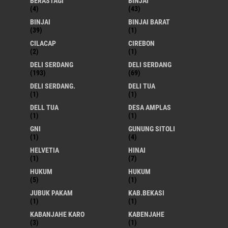
BERASTAGI
BINJAI
(4)
(43)
BINJAI
BINJAI BARAT
(39)
(1)
CILACAP
CIREBON
(2)
(1)
DELI SERDANG
DELI SERDANG
(193)
(69)
DELI SERDANG.
DELI TUA
(1)
(1)
DELL TUA
DESA AMPLAS
(1)
(1)
GNI
GUNUNG SITOLI
(1)
(4)
HELVETIA
HINAI
(1)
(7)
HUKUM
HUKUM
(5)
(1)
JUBUK PAKAM
KAB.BEKASI
(1)
(1)
KABANJAHE KARO
KABENJAHE
(3)
(1)