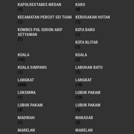
KAPOLRESTABES MEDAN
KARO
(1)
(8)
KECAMATAN PERCUT SEI TUAN
KERUSAKAN HUTAN
(1)
(1)
KOMBES POL GIDION ARIF
KOTA BARU
SETYAWAN
(1)
(1)
KOTA BLITAR
(1)
KUALA
KUALA
(16)
(2)
KUALA SIMPANG
LABUHAN BATU
(1)
(1)
LANGKAT
LANGKAT
(430)
(10)
LOKSMWA
LUBUK PAKAM
(1)
(12)
LUBUK PAKAM
LUBUK PAKAM
(4)
(1)
MADINAH
MAKASAR
(1)
(2)
MARELAN
MARELAN