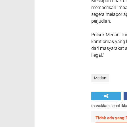
Meskipun tidak di
memberikan imbau
segera melapor ap
perjudian.
Polsek Medan Tu
kamtibmas yang k
dari masyarakat s
ilegal."
Medan
masukkan script ikla
Tidak ada yang T