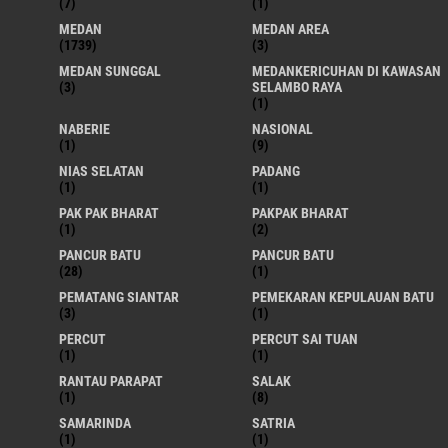
(7)
(1)
MEDAN
MEDAN AREA
(1739)
(3)
MEDAN SUNGGAL
MEDANKERICUHAN DI KAWASAN
(3)
SELAMBO RAYA
(1)
NABERIE
NASIONAL
(1)
(9)
NIAS SELATAN
PADANG
(1)
(1)
PAK PAK BHARAT
PAKPAK BHARAT
(1)
(2)
PANCUR BATU
PANCUR BATU
(28)
(1)
PEMATANG SIANTAR
PEMEKARAN KEPULAUAN BATU
(3)
(1)
PERCUT
PERCUT SAI TUAN
(1)
(1)
RANTAU PARAPAT
SALAK
(1)
(8)
SAMARINDA
SATRIA
(1)
(1)