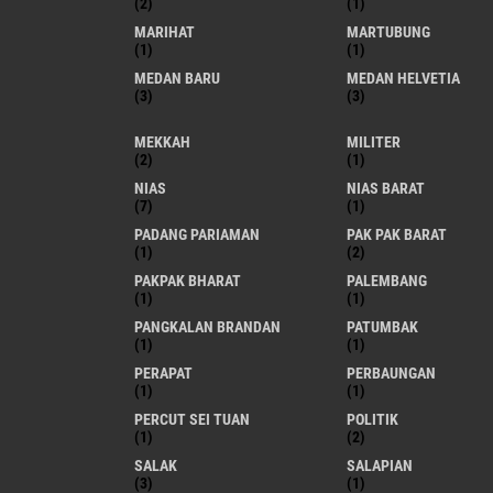
(2)
(1)
MARIHAT
MARTUBUNG
(1)
(1)
MEDAN BARU
MEDAN HELVETIA
(3)
(3)
MEKKAH
MILITER
(2)
(1)
NIAS
NIAS BARAT
(7)
(1)
PADANG PARIAMAN
PAK PAK BARAT
(1)
(2)
PAKPAK BHARAT
PALEMBANG
(1)
(1)
PANGKALAN BRANDAN
PATUMBAK
(1)
(1)
PERAPAT
PERBAUNGAN
(1)
(1)
PERCUT SEI TUAN
POLITIK
(1)
(2)
SALAK
SALAPIAN
(3)
(1)