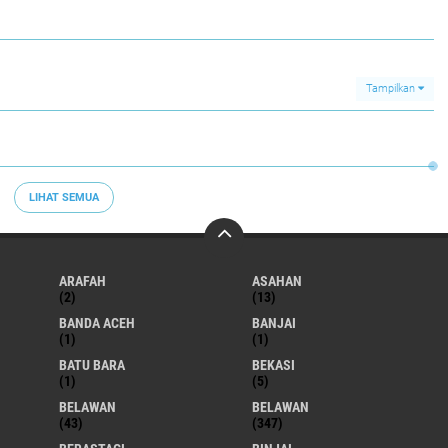
Tampilkan
LIHAT SEMUA
ARAFAH
ASAHAN
(2)
(13)
BANDA ACEH
BANJAI
(1)
(1)
BATU BARA
BEKASI
(1)
(5)
BELAWAN
BELAWAN
(43)
(347)