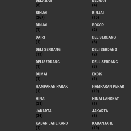
BELAWAN
BELWAN
(6)
(4)
BINJAI
BINJAI
(267)
(15)
BINJAI.
BOGOR
(1)
(2)
DAIRI
DEL SERDANG
(1)
(6)
DELI SERDANG
DELI SERDANG
(13)
(2)
DELISERDANG
DELL SERDANG
(1)
(3)
DUMAI
EKBIS.
(1)
(1)
HAMPARAN PARAK
HAMPARAN PERAK
(1)
(19)
HINAI
HINAI LANGKAT
(21)
(1)
JAKARTA
JAKARTA
(34)
(8)
KABAN JAHE KARO
KABANJAHE
(1)
(10)