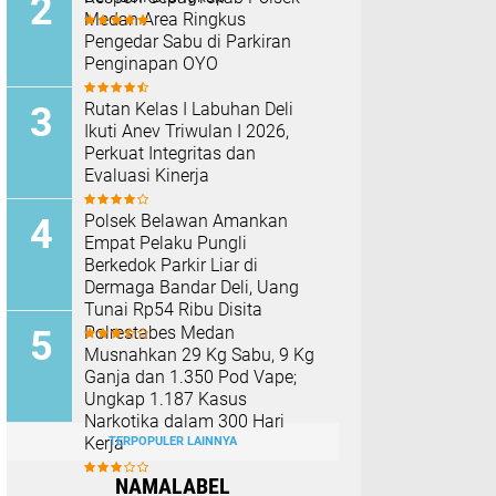
Medan Area Ringkus
Pengedar Sabu di Parkiran
Penginapan OYO
Rutan Kelas I Labuhan Deli
Ikuti Anev Triwulan I 2026,
Perkuat Integritas dan
Evaluasi Kinerja
Polsek Belawan Amankan
Empat Pelaku Pungli
Berkedok Parkir Liar di
Dermaga Bandar Deli, Uang
Tunai Rp54 Ribu Disita
Polrestabes Medan
Musnahkan 29 Kg Sabu, 9 Kg
Ganja dan 1.350 Pod Vape;
Ungkap 1.187 Kasus
Narkotika dalam 300 Hari
Kerja
TERPOPULER LAINNYA
NAMALABEL