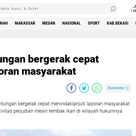
J
7 
INAH
MAKASSAR
MEDAN
NASIONAL
SPORT
KAB.BEKASI
ungan bergerak cepat
poran masyarakat
Komentar (
)
tungan bergerak cepat menindaklanjuti laporan masyarakat
tivitas perjudian mesin tembak ikan di wilayah hukumnya