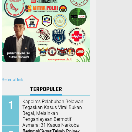
Referral link
TERPOPULER
Kapolres Pelabuhan Belawan
Tegaskan Kasus Viral Bukan
Begal, Melainkan
Penganiayaan Bermotif
Asmara; 31 Kasus Narkoba
Berhasil Diungkap
Respon Cepat,Tekab Polsek