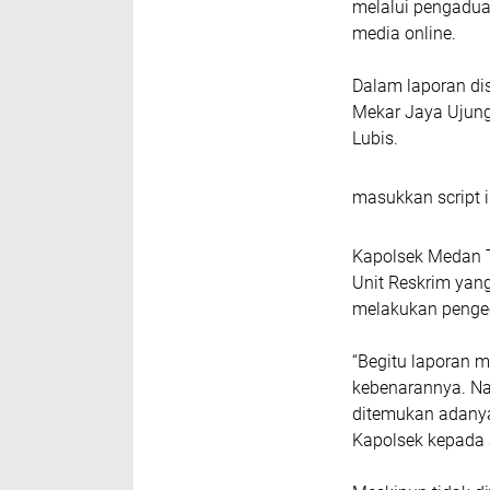
melalui pengadua
media online.
Dalam laporan di
Mekar Jaya Ujung
Lubis.
masukkan script i
Kapolsek Medan T
Unit Reskrim yang
melakukan pengec
“Begitu laporan 
kebenarannya. Nam
ditemukan adanya 
Kapolsek kepada 