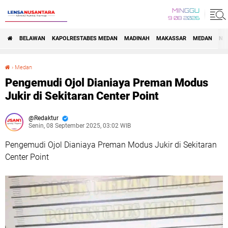
MINGGU
9 08 2026
BELAWAN
KAPOLRESTABES MEDAN
MADINAH
MAKASSAR
MEDAN
NA
›
Medan
Pengemudi Ojol Dianiaya Preman Modus Jukir di Sekitaran Center Point
Pengemudi Ojol Dianiaya Preman Modus
Jukir di Sekitaran Center Point
Redaktur
Senin, 08 September 2025, 03:02 WIB
Pengemudi Ojol Dianiaya Preman Modus Jukir di Sekitaran
Center Point