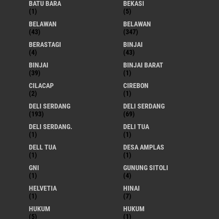
BATU BARA
BEKASI
(1)
(5)
BELAWAN
BELAWAN
(43)
(347)
BERASTAGI
BINJAI
(4)
(43)
BINJAI
BINJAI BARAT
(39)
(1)
CILACAP
CIREBON
(2)
(1)
DELI SERDANG
DELI SERDANG
(193)
(69)
DELI SERDANG.
DELI TUA
(1)
(1)
DELL TUA
DESA AMPLAS
(1)
(1)
GNI
GUNUNG SITOLI
(1)
(4)
HELVETIA
HINAI
(1)
(7)
HUKUM
HUKUM
(5)
(1)