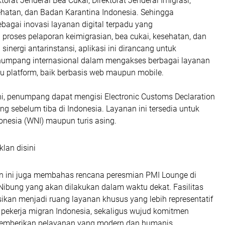
torat Jenderal Bea Cukai, Direktorat Jenderal Imigrasi,
hatan, dan Badan Karantina Indonesia. Sehingga
bagai inovasi layanan digital terpadu yang
proses pelaporan keimigrasian, bea cukai, kesehatan, dan
 sinergi antarinstansi, aplikasi ini dirancang untuk
mpang internasional dalam mengakses berbagai layanan
u platform, baik berbasis web maupun mobile.
ini, penumpang dapat mengisi Electronic Customs Declaration
ing sebelum tiba di Indonesia. Layanan ini tersedia untuk
onesia (WNI) maupun turis asing.
klan disini
tan ini juga membahas rencana peresmian PMI Lounge di
Nibung yang akan dilakukan dalam waktu dekat. Fasilitas
sikan menjadi ruang layanan khusus yang lebih representatif
pekerja migran Indonesia, sekaligus wujud komitmen
memberikan pelayanan yang modern dan humanis.