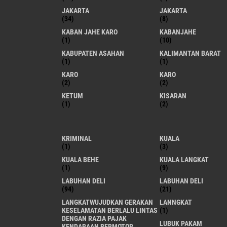
JAKARTA
JAKARTA
(34)
(8)
KABAN JAHE KARO
KABANJAHE
(1)
(10)
KABUPATEN ASAHAN
KALIMANTAN BARAT
(1)
(1)
KARO
KARO
(2)
(2)
KETUM
KISARAN
(1)
(2)
KRIMINAL
KUALA
(1)
(3)
KUALA BEHE
KUALA LANGKAT
(1)
(9)
LABUHAN DELI
LABUHAN DELI
(94)
(21)
LANGKATWUJUDKAN GERAKAN
LANNGKAT
KESELAMATAN BERLALU LINTAS
(1)
DENGAN RAZIA PAJAK
LUBUK PAKAM
KENDARAAN BERMOTOR