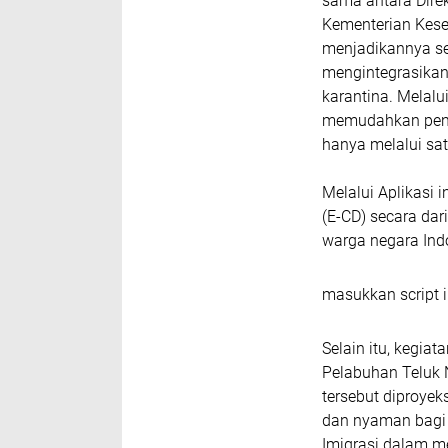
sama antara Direk
Kementerian Kese
menjadikannya se
mengintegrasikan 
karantina. Melalui
memudahkan penu
hanya melalui sat
Melalui Aplikasi 
(E-CD) secara dar
warga negara Ind
masukkan script i
Selain itu, kegia
Pelabuhan Teluk 
tersebut diproyek
dan nyaman bagi 
Imigrasi dalam 