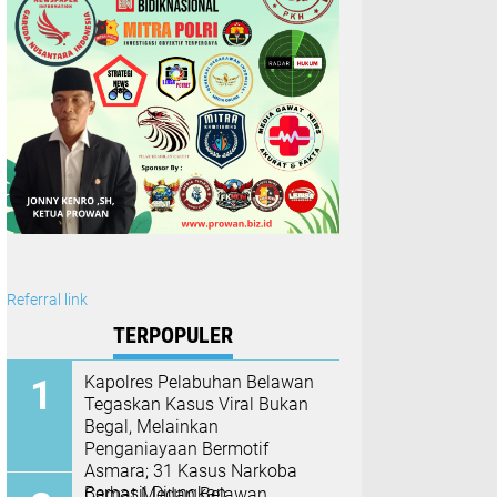
Referral link
TERPOPULER
Kapolres Pelabuhan Belawan
Tegaskan Kasus Viral Bukan
Begal, Melainkan
Penganiayaan Bermotif
Asmara; 31 Kasus Narkoba
Berhasil Diungkap
Camat Medan Belawan