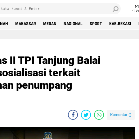
M
9 0
INAH
MAKASSAR
MEDAN
NASIONAL
SPORT
KAB.BEKASI
s II TPI Tanjung Balai
sialisasi terkait
anan penumpang
Komentar (
)