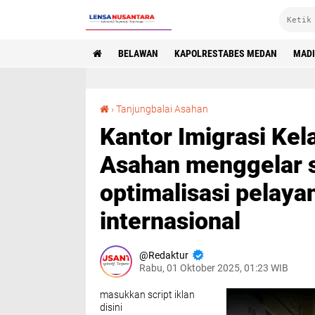
BELAWAN
KAPOLRESTABES MEDAN
MAD
Kantor Imigrasi Kelas II TPI Tanjung Balai Asahan menggelar sosialisasi terkait optimalisasi pelayanan penumpang internasional
›
Tanjungbalai Asahan
Kantor Imigrasi Kela
Asahan menggelar so
optimalisasi pelay
internasional
Redaktur
Rabu, 01 Oktober 2025, 01:23 WIB
masukkan script iklan
disini