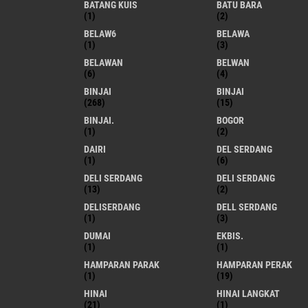
BATANG KUIS
BATU BARA
(1)
(2)
BELAW6
BELAWA
(1)
(3)
BELAWAN
BELWAN
(6)
(4)
BINJAI
BINJAI
(268)
(15)
BINJAI.
BOGOR
(1)
(2)
DAIRI
DEL SERDANG
(1)
(6)
DELI SERDANG
DELI SERDANG
(13)
(2)
DELISERDANG
DELL SERDANG
(1)
(3)
DUMAI
EKBIS.
(1)
(1)
HAMPARAN PARAK
HAMPARAN PERAK
(1)
(19)
HINAI
HINAI LANGKAT
(21)
(1)