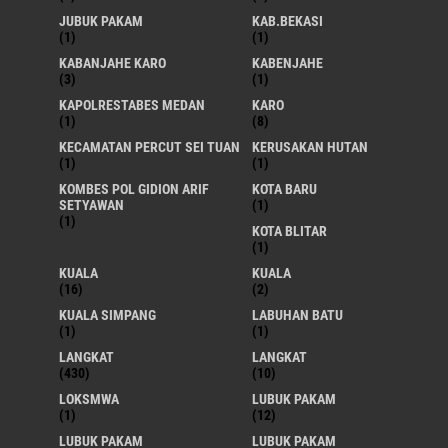
JUBUK PAKAM
KAB.BEKASI
(1)
(1)
KABANJAHE KARO
KABENJAHE
(3)
(1)
KAPOLRESTABES MEDAN
KARO
(1)
(8)
KECAMATAN PERCUT SEI TUAN
KERUSAKAN HUTAN
(1)
(1)
KOMBES POL GIDION ARIF
KOTA BARU
SETYAWAN
(1)
(1)
KOTA BLITAR
(1)
KUALA
KUALA
(16)
(2)
KUALA SIMPANG
LABUHAN BATU
(1)
(1)
LANGKAT
LANGKAT
(430)
(10)
LOKSMWA
LUBUK PAKAM
(1)
(12)
LUBUK PAKAM
LUBUK PAKAM