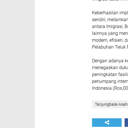
Keberhasilan impl
sendiri, melainka
antara Imigrasi, 
lainnya yang men
modern, efisien, 
Pelabuhan Teluk 
Dengan adanya keg
menegaskan dukun
peningkatan fasil
penumpang intern
Indonesia.(Ros,00
Tanjungbalai Asa