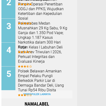
Pimpin Operasi Penertiban
ODGJ dan PPKS, Wujudkan
Ketertiban dan Kepedulian
Sosial
Polrestabes Medan
Musnahkan 29 Kg Sabu, 9 Kg
Ganja dan 1.350 Pod Vape;
Ungkap 1.187 Kasus
Narkotika dalam 300 Hari
Kerja
Rutan Kelas I Labuhan Deli
Ikuti Anev Triwulan I 2026,
Perkuat Integritas dan
Evaluasi Kinerja
Polsek Belawan Amankan
Empat Pelaku Pungli
Berkedok Parkir Liar di
Dermaga Bandar Deli, Uang
Tunai Rp54 Ribu Disita
TERPOPULER LAINNYA
NAMALABEL