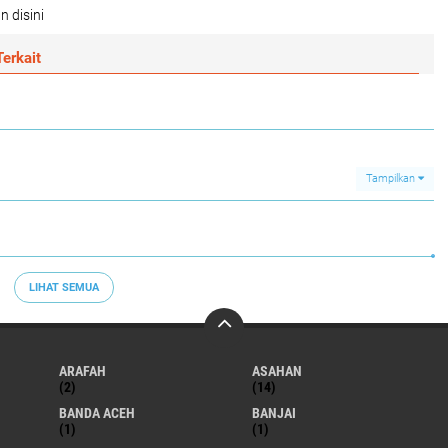
n disini
erkait
Tampilkan
LIHAT SEMUA
ARAFAH
ASAHAN
(2)
(14)
BANDA ACEH
BANJAI
(1)
(1)