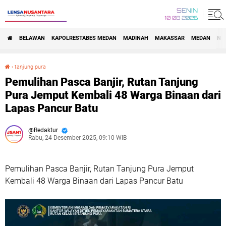
SENIN
10 08 2026
BELAWAN
KAPOLRESTABES MEDAN
MADINAH
MAKASSAR
MEDAN
NA
›
tanjung pura
Pemulihan Pasca Banjir, Rutan Tanjung Pura Jemput Kembali 48 Warga Binaan dari Lapas Pancur Batu
Pemulihan Pasca Banjir, Rutan Tanjung
Pura Jemput Kembali 48 Warga Binaan dari
Lapas Pancur Batu
Redaktur
Rabu, 24 Desember 2025, 09:10 WIB
Pemulihan Pasca Banjir, Rutan Tanjung Pura Jemput
Kembali 48 Warga Binaan dari Lapas Pancur Batu