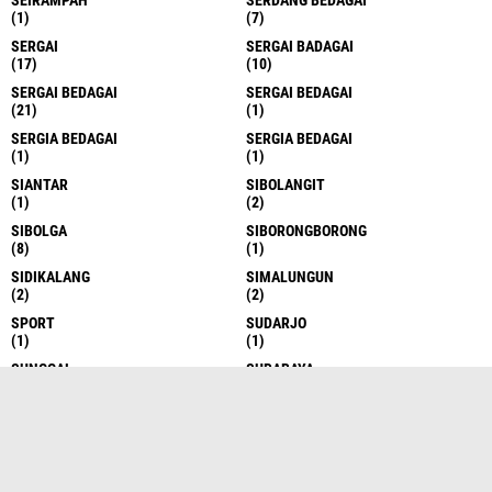
(1)
(7)
SERGAI
SERGAI BADAGAI
(17)
(10)
SERGAI BEDAGAI
SERGAI BEDAGAI
(21)
(1)
SERGIA BEDAGAI
SERGIA BEDAGAI
(1)
(1)
SIANTAR
SIBOLANGIT
(1)
(2)
SIBOLGA
SIBORONGBORONG
(8)
(1)
SIDIKALANG
SIMALUNGUN
(2)
(2)
SPORT
SUDARJO
(1)
(1)
SUNGGAL
SURABAYA
(6)
(1)
TAKENGON
TANAH DATAR
(4)
(1)
TANAH KARO
TANAH KARO
(17)
(1)